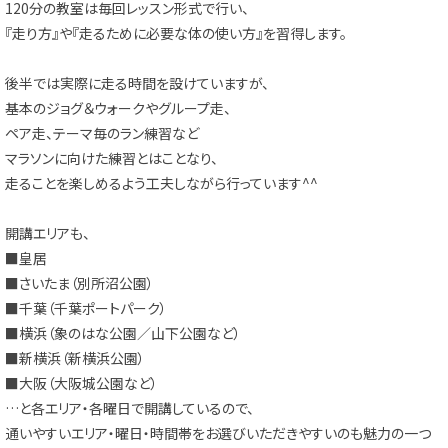
120分の教室は毎回レッスン形式で行い、
『走り方』や『走るために必要な体の使い方』を習得します。
後半では実際に走る時間を設けていますが、
基本のジョグ＆ウォークやグループ走、
ペア走、テーマ毎のラン練習など
マラソンに向けた練習とはことなり、
走ることを楽しめるよう工夫しながら行っています^^
開講エリアも、
■皇居
■さいたま（別所沼公園）
■千葉（千葉ポートパーク）
■横浜（象のはな公園／山下公園など）
■新横浜（新横浜公園）
■大阪（大阪城公園など）
…と各エリア・各曜日で開講しているので、
通いやすいエリア・曜日・時間帯をお選びいただきやすいのも魅力の一つ