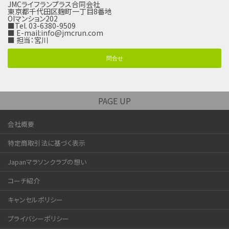
JMCライフランプラス合同会社
東京都千代田区麹町一丁目8番地
OIマンション202
■Tel. 03-6380-9509
■ E-mail:
info@jmcrun.com
■ 担当：宮川
問合せ
PAGE UP
会社概要
特定商取引法に基づく表示
Japanマラソンクラブの想い
コーチ紹介
キャンセルポリシー
プライバシーポリシー