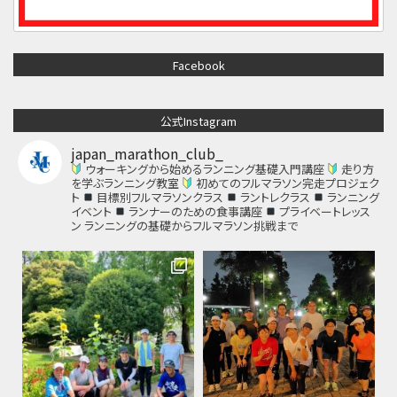
Facebook
公式Instagram
japan_marathon_club_
ウォーキングから始めるランニング基礎入門講座
走り方
を学ぶランニング教室
初めてのフルマラソン完走プロジェク
ト
目標別フルマラソンクラス
ラントレクラス
ランニング
イベント
ランナーのための食事講座
プライベートレッス
ン
ランニングの基礎からフルマラソン挑戦まで