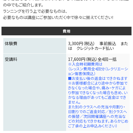
の中でもご紹介します。
ランニングを行う上で必要なものは、
必要なものは講座にご参加いただく中で徐々に揃えてください！
費用
体験費
3,300円（税込） 事前振込 また
は クレジットカード払い
受講料
17,600円（税込）全4回一括
※入会時初期費用は
（レッスン費用全4回分（レクリエーシ
ョン傷害保険込）
■お支払い後の返金はできかねます
※お客様都合により途中から参加で
きなくなった場合や、痛み・ケガによ
り参加できなくなった場合も含め、い
かなる理由があってもご返金はでき
ません。
また別のクラスへの充当や月割り・
日割りでのご返金対応／別クラスへ
の振替／次回開催講座への充当な
どの対応もできかねます。あらかじめ
ご了承の上お申込みください）