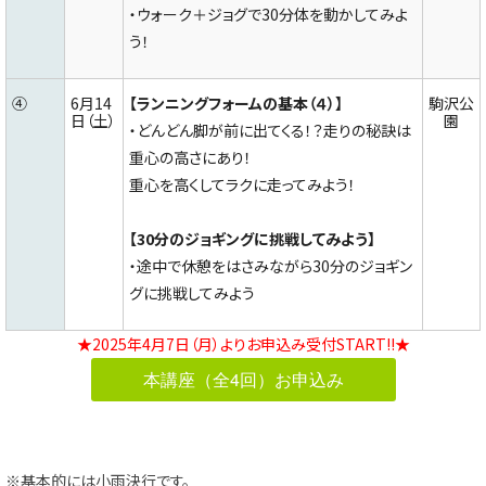
・ウォーク＋ジョグで30分体を動かしてみよ
う！
④
6月14
【ランニングフォームの基本（４）】
駒沢公
日（土）
園
・どんどん脚が前に出てくる！？走りの秘訣は
重心の高さにあり！
重心を高くしてラクに走ってみよう！
【30分のジョギングに挑戦してみよう】
・途中で休憩をはさみながら30分のジョギン
グに挑戦してみよう
★2025年4月7日（月）よりお申込み受付START!!★
本講座（全4回）お申込み
※基本的には小雨決行です。