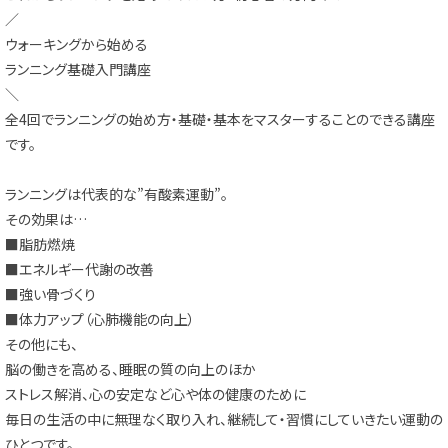
／
ウォーキングから始める
ランニング基礎入門講座
＼
全4回でランニングの始め方・基礎・基本をマスターすることのできる講座
です。
ランニングは代表的な”有酸素運動”。
その効果は…
■脂肪燃焼
■エネルギー代謝の改善
■強い骨づくり
■体力アップ（心肺機能の向上）
その他にも、
脳の働きを高める、睡眠の質の向上のほか
ストレス解消、心の安定など心や体の健康のために
毎日の生活の中に無理なく取り入れ、継続して・習慣にしていきたい運動の
ひとつです。