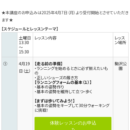
★本講座のお申込みは2025年4月7日（月）より受付開始とさせていただき
ます★
【スケジュールとレッスンテーマ】
土曜日
レッスン内容
レッス
13:30
ン場所
～
15:30
①
4月19
【走る前の準備】
駒沢公
・ランニングを始めるときに必ず揃えたいも
園
日（土）
の
・正しいシューズの履き方
【ランニングフォームの基本（１）】
・基本の姿勢作り
・基本の姿勢を維持して立つ・歩く
【まずは歩いてみよう！】
・基本の姿勢をキープして30分ウォーキング
に挑戦！
体験レッスンのお申込
み