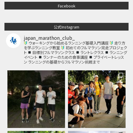
Facebook
公式Instagram
japan_marathon_club_
ウォーキングから始めるランニング基礎入門講座
走り方
を学ぶランニング教室
初めてのフルマラソン完走プロジェク
ト
目標別フルマラソンクラス
ラントレクラス
ランニング
イベント
ランナーのための食事講座
プライベートレッス
ン
ランニングの基礎からフルマラソン挑戦まで