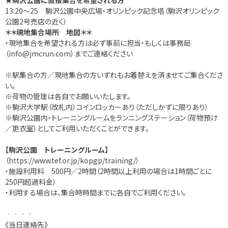
★駒沢公園に直接集合を希望される方
13:20～25 駒沢公園中央広場・オリンピック記念塔（駒沢オリンピック
公園2号売店の近く）
＊＊現地集合場所 地図＊＊
・現地集合を希望される方は必ず事前に担当・もしくは事務局
（info@jmcrun.com）までご連絡ください
※駅集合の方／現地集合の方いずれもお着替えを済ませてご集合くださ
い。
※荷物の管理は各自でお願いいたします。
※駒沢大学駅（改札内）コインロッカーあり（ただしかずに限りあり）
※駒沢公園内・トレーニングルームをランニングステーション（荷物預け
／更衣室）としてご利用いただくことができます。
【駒沢公園 トレーニングルーム】
（
https://www.tef.or.jp/kopgp/training/
）
・施設利用料 500円／2時間（2時間以上利用の場合は1時間ごとに
250円超過料金）
・利用する場合は、集合時時間までに各自でご利用ください。
‐‐‐‐
《当日連絡先》