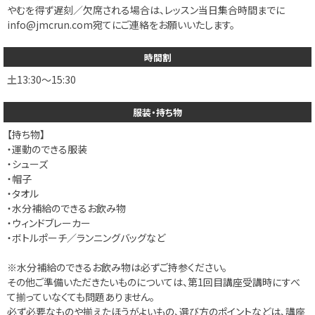
やむを得ず遅刻／欠席される場合は、レッスン当日集合時間までに
info@jmcrun.com宛てにご連絡をお願いいたします。
時間割
土
13:30～15:30
服装・持ち物
【持ち物】
・運動のできる服装
・シューズ
・帽子
・タオル
・水分補給のできるお飲み物
・ウィンドブレーカー
・ボトルポーチ／ランニングバッグなど
※水分補給のできるお飲み物は必ずご持参ください。
その他ご準備いただきたいものについては、第1回目講座受講時にすべ
て揃っていなくても問題ありません。
必ず必要なものや揃えたほうがよいもの、選び方のポイントなどは、講座