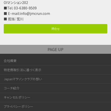
OIマンション202
■Tel. 03-6380-9509
■ E-mail:
info@jmcrun.com
■ 担当：宮川
問合せ
PAGE UP
会社概要
特定商取引法に基づく表示
Japanマラソンクラブの想い
コーチ紹介
キャンセルポリシー
プライバシーポリシー