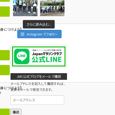
さらに読み込む...
身につけよう】
Instagram でフォロー
JMC公式ブログをメールで購読
メールアドレスを記入して購読すれば、
身につけよう】
更新をメールで受信できます。
昧
メ
ー
ル