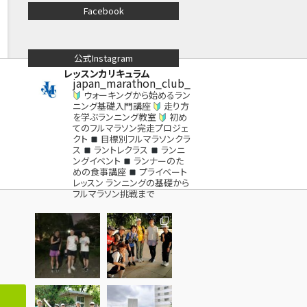
Facebook
公式Instagram
レッスンカリキュラム
japan_marathon_club_
ウォーキングから始めるラン
ニング基礎入門講座
走り方
を学ぶランニング教室
初め
てのフルマラソン完走プロジェ
クト
目標別フルマラソンクラ
ス
ラントレクラス
ランニ
ングイベント
ランナーのた
めの食事講座
プライベート
レッスン
ランニングの基礎から
フルマラソン挑戦まで