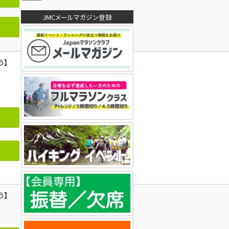
ア
ド
JMCメールマガジン登録
レ
ス
う】
う】