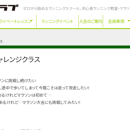
ゼロから始めるランニングスクール。初心者ランニング教室・マラ
ライベートレッスン
ランニングイベント
入会のご案内
会員専用
ス
ャレンジクラス
ソンに挑戦し続けたい
、途中で歩いてしまって今度こそは走って完走したい！
あるけれどマラソンは初めて…
あるけれど…マラソン大会にも挑戦してみたい！