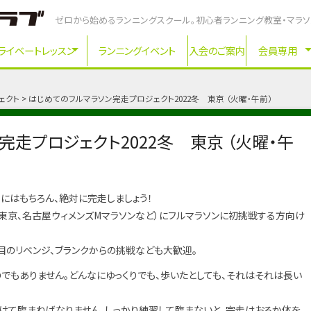
ゼロから始めるランニングスクール。初心者ランニング教室・マラ
ライベートレッスン
ランニングイベント
入会のご案内
会員専用
ェクト
はじめてのフルマラソン完走プロジェクト2022冬 東京 （火曜・午前）
完走プロジェクト2022冬 東京 （火曜・午
にはもちろん、絶対に完走しましょう！
東京、名古屋ウィメンズMマラソンなど）にフルマラソンに初挑戦する方向け
目のリベンジ、ブランクからの挑戦なども大歓迎。
でもありません。どんなにゆっくりでも、歩いたとしても、それはそれは長い
けて臨まねばなりません。しっかり練習して臨まないと、完走はおろか体を