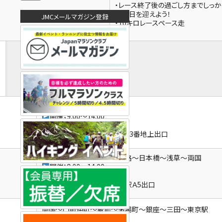
ア
・レース終了後の過ごし方までしっか
ド
当日を迎えよう！
JMCメールマガジン登録
・10キロレースペース走
レ
ス
木場公園
開催；9:00～14:00
※集合；8:30
東京メトロ東西線 木場駅 3番地上出口
都庁前～飯田橋～上野広小路～日本橋～浅草～両国
開催；8:00～14:00
※集合；7:30
都営地下鉄大江戸線都庁前駅Ａ5出口
両国～門前仲町～蔵前～茅場町～銀座～三田～東京駅
開催；8:00～14:00