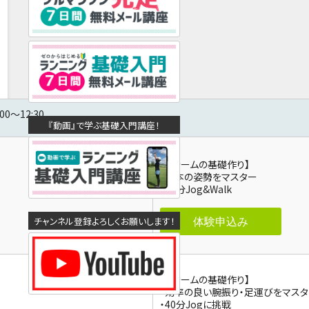
00～12:30
『動画』で学ぶ基礎入門講座！
【フォームの基礎作り】
・基本の姿勢をマスター
・40分Jog&Walk
体験申込み
チャンネル登録よろしくお願いします！
【フォームの基礎作り】
・効率の良い腕振り・足運びをマス
・40分Jogに挑戦