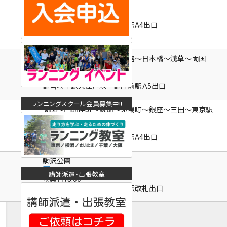
※集合；7:30
都営地下鉄大江戸線 両国駅A4出口
都庁前～飯田橋～上野広小路～日本橋～浅草～両国
開催；10:00～15:00
※集合；9:45
都営地下鉄大江戸線 都庁前駅Ａ5出口
ランニングスクール会員募集中!!
両国～門前仲町～蔵前～茅場町～銀座～三田～東京駅
開催；10:00～15:00
※集合；9:45
都営地下鉄大江戸線 両国駅A4出口
駒沢公園
開催；8:30～15:00
講師派遣・出張教室
※集合；8:00
東急田園都市線 駒沢大学駅改札出口