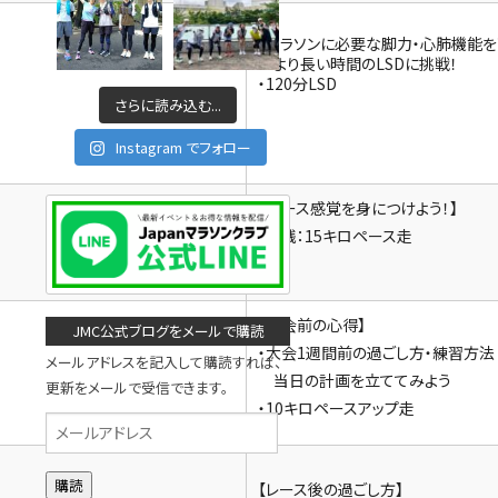
【マラソンに必要な脚力・心肺機能を
より長い時間のLSDに挑戦！
・120分LSD
さらに読み込む...
Instagram でフォロー
【ペース感覚を身につけよう！】
・実践：15キロペース走
【大会前の心得】
JMC公式ブログをメールで購読
・大会1週間前の過ごし方・練習方法
メールアドレスを記入して購読すれば、
当日の計画を立ててみよう
更新をメールで受信できます。
・10キロペースアップ走
メ
ー
ル
【レース後の過ごし方】