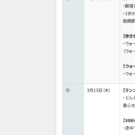
・脚運
・1歩
股関節
【歩き
・ウォ
（ウォ
【ウォ
・ウォ
④
3月13日（木）
【ラン
・どん
重心を
【
30
・途中