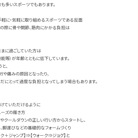
方も多いスポーツでもあります。
手軽に・気軽に取り組めるスポーツである反面
地の際に骨や関節、筋肉にかかる負担は
ままに過ごしていた方は
能等）が年齢とともに低下しています。
うと、
ガや痛みの原因となったり、
だにとって過度な負担となってしまう場合もあります。
続けていただけるように
ューズの履き方
やクールダウンの正しい行い方からスタートし、
、脚運びなどの基礎的なフォームづくり
ク＋ジャンプ】⇒【ウォーク⇒ジョグ】と