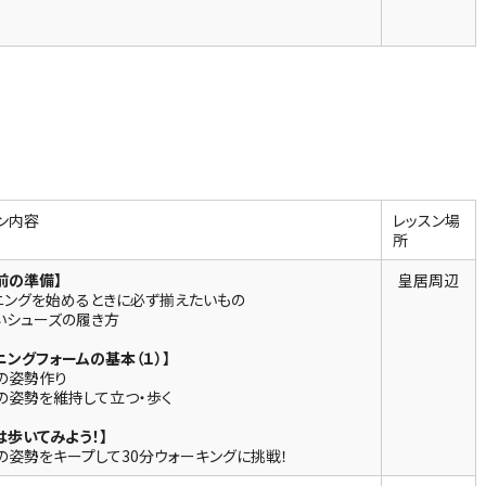
ン内容
レッスン場
所
前の準備】
皇居周辺
ニングを始めるときに必ず揃えたいもの
いシューズの履き方
ニングフォームの基本（１）】
の姿勢作り
の姿勢を維持して立つ・歩く
は歩いてみよう！】
の姿勢をキープして30分ウォーキングに挑戦！