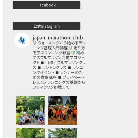
Facebook
公式Instagram
japan_marathon_club_
ウォーキングから始めるラン
ニング基礎入門講座
走り方
を学ぶランニング教室
初め
てのフルマラソン完走プロジェ
クト
目標別フルマラソンクラ
ス
ラントレクラス
ランニ
ングイベント
ランナーのた
めの食事講座
プライベート
レッスン
ランニングの基礎から
フルマラソン挑戦まで