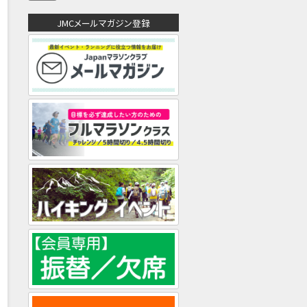
ア
ド
JMCメールマガジン登録
レ
ス