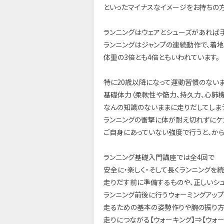
といったマイナスなイメージをお持ちの
ランニングはウェアとシューズがあれば
ランニングはジャンプの連続動作で、着
体重の3倍とも4倍ともいわれています。
特に20歳以降になって運動習慣のない
基礎体力（柔軟性や筋力、持久力、心肺機
なんの知識のないままに走りだしてしま
ランニングの衝撃に体が耐え切れずにケ
ご自身にあっていない強度で行うと、から
ランニング基礎入門講座では全4回で
安全に・楽しく・そして長くランニングを
走りだす前に準備するものや、正しいシ
ランニング前後に行うウォーミングアップ
走るための基本の姿勢作りや腕の振り方
走りにつながる【ウォーキング】⇒【ウォー