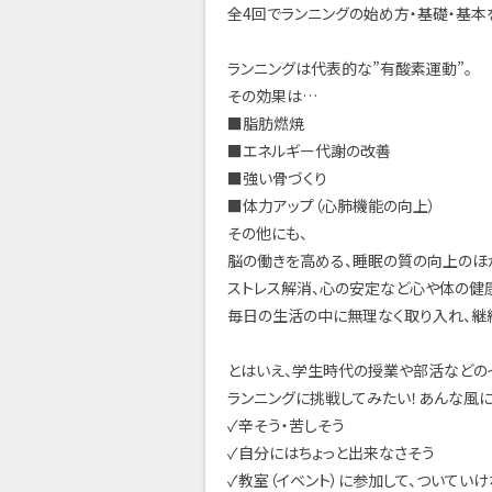
全4回でランニングの始め方・基礎・基本
ランニングは代表的な”有酸素運動”。
その効果は…
■脂肪燃焼
■エネルギー代謝の改善
■強い骨づくり
■体力アップ（心肺機能の向上）
その他にも、
脳の働きを高める、睡眠の質の向上のほ
ストレス解消、心の安定など心や体の健
毎日の生活の中に無理なく取り入れ、継続
とはいえ、学生時代の授業や部活などの
ランニングに挑戦してみたい！あんな風に
✓辛そう・苦しそう
✓自分にはちょっと出来なさそう
✓教室（イベント）に参加して、ついてい