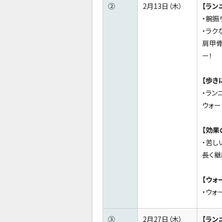
②
2月13日（木）
【ラン
・腕振
・ラク
肩甲骨
ー！
【歩き
・ラン
ウォー
【効果
・苦し
長く継
【ウォ
・ウォ
③
2月27日（木）
【ラン