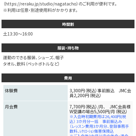
（
https://reraku.jp/studio/nagatacho
）のご利用が便利です。
※利用は任意・別途使用料がかかります。
時間割
土
13:30～16:00
服装・持ち物
運動のできる服装、シューズ、帽子
タオル、飲料（ペットボトルなど）
費用
体験費
3,300円（税込）事前振込 JMC会
員2,200円（税込）
月会費
7,700円（税込）/月、 JMC会員様
W受講の場合5,500円/月（税込）
※入会時初期費用は26,400円(税
込） 3か月分一括 事前振込み
（レッスン費用3か月分、登録事務手
数料、ﾚｸﾘｴｰｼｮﾝ傷害保険込
※ご入会後3か月以内の休会・退会