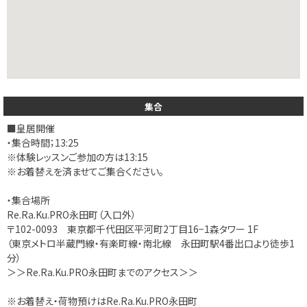
集合
■皇居開催
・集合時間；13:25
※体験レッスンご参加の方は13:15
※お着替えを済ませてご集合ください。
・集合場所
Re.Ra.Ku.PRO永田町（入口外）
〒102-0093 東京都千代田区平河町2丁目16−1森タワー 1F
（東京メトロ半蔵門線・有楽町線・南北線 永田町駅4番出口より徒歩1
分）
＞＞Re.Ra.Ku.PRO永田町までのアクセス＞＞
※お着替え・荷物預けはRe.Ra.Ku.PRO永田町