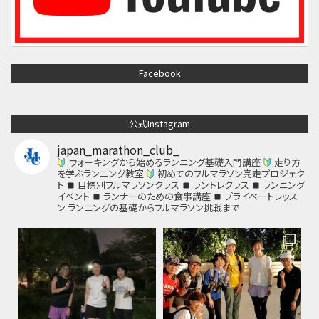
Facebook
公式Instagram
japan_marathon_club_
ウォーキングから始めるランニング基礎入門講座
走り方
を学ぶランニング教室
初めてのフルマラソン完走プロジェク
ト
目標別フルマラソンクラス
ラントレクラス
ランニング
イベント
ランナーのための食事講座
プライベートレッス
ン
ランニングの基礎からフルマラソン挑戦まで