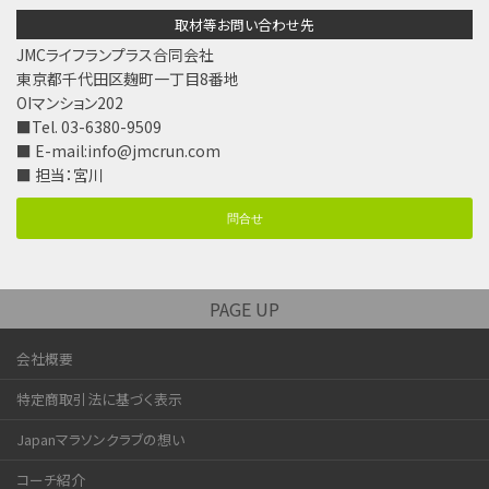
取材等お問い合わせ先
JMCライフランプラス合同会社
東京都千代田区麹町一丁目8番地
OIマンション202
■Tel. 03-6380-9509
■ E-mail:
info@jmcrun.com
■ 担当：宮川
問合せ
PAGE UP
会社概要
特定商取引法に基づく表示
Japanマラソンクラブの想い
コーチ紹介