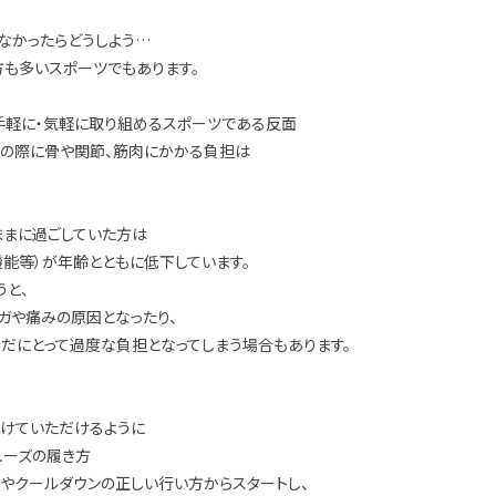
けなかったらどうしよう…
方も多いスポーツでもあります。
手軽に・気軽に取り組めるスポーツである反面
地の際に骨や関節、筋肉にかかる負担は
ままに過ごしていた方は
能等）が年齢とともに低下しています。
うと、
ガや痛みの原因となったり、
だにとって過度な負担となってしまう場合もあります。
続けていただけるように
ューズの履き方
やクールダウンの正しい行い方からスタートし、