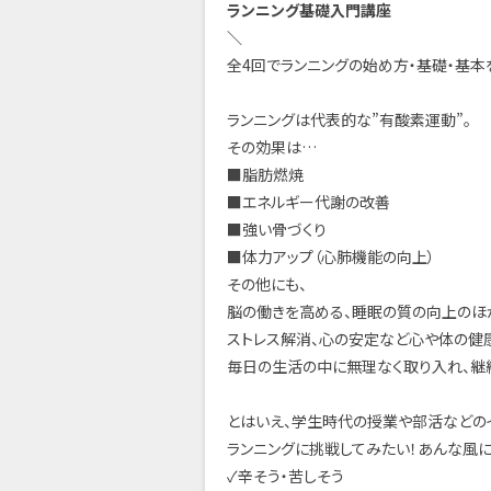
ランニング基礎入門講座
＼
全4回でランニングの始め方・基礎・基本
ランニングは代表的な”有酸素運動”。
その効果は…
■脂肪燃焼
■エネルギー代謝の改善
■強い骨づくり
■体力アップ（心肺機能の向上）
その他にも、
脳の働きを高める、睡眠の質の向上のほ
ストレス解消、心の安定など心や体の健
毎日の生活の中に無理なく取り入れ、継続
とはいえ、学生時代の授業や部活などの
ランニングに挑戦してみたい！あんな風に
✓辛そう・苦しそう