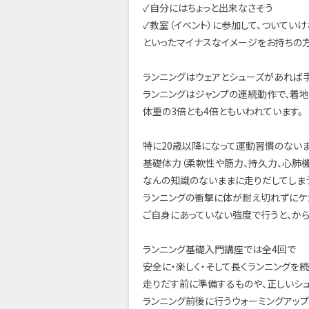
✓自分にはちょっと出来なさそう
✓教室（イベント）に参加して、ついてい
といったマイナスなイメージをお持ちの
ランニングはウェアとシューズがあれば
ランニングはジャンプの連続動作で、着
体重の3倍とも4倍ともいわれています。
特に20歳以降になって運動習慣のない
基礎体力（柔軟性や筋力、持久力、心肺機
なんの知識のないままに走りだしてしま
ランニングの衝撃に体が耐え切れずにケ
ご自身にあっていない強度で行うと、から
ランニング基礎入門講座では全4回で
安全に・楽しく・そして長くランニングを
走りだす前に準備するものや、正しいシ
ランニング前後に行うウォーミングアップ