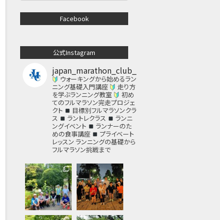
Facebook
公式Instagram
japan_marathon_club_
ウォーキングから始めるラン
ニング基礎入門講座
走り方
を学ぶランニング教室
初め
てのフルマラソン完走プロジェ
クト
目標別フルマラソンクラ
ス
ラントレクラス
ランニ
ングイベント
ランナーのた
めの食事講座
プライベート
レッスン
ランニングの基礎から
フルマラソン挑戦まで