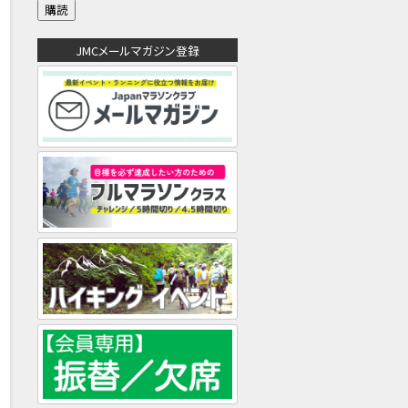
ル
ア
ド
JMCメールマガジン登録
レ
ス