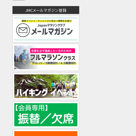
ア
ド
JMCメールマガジン登録
レ
ス