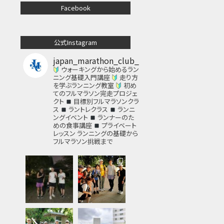
Facebook
公式Instagram
japan_marathon_club_
ウォーキングから始めるラン
ニング基礎入門講座
走り方
を学ぶランニング教室
初め
てのフルマラソン完走プロジェ
クト
目標別フルマラソンクラ
ス
ラントレクラス
ランニ
ングイベント
ランナーのた
めの食事講座
プライベート
レッスン
ランニングの基礎から
フルマラソン挑戦まで