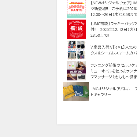
【NEWオリジナルウェア】J
ツ新登場!! ご予約は2026
12:00～26日（木）23:59まで!
【JMC福袋】ラッキーバッグ
付!! 2025年12月2日（火）
23:59まで!!
\\商品入荷//【R×L】人気
クス＆シームレスアームカ
ランニング前後のセルフケ
ミューオイルを使ったラン
フマッサージ（太もも～膝ま
JMCオリジナルアパレル 
トギャラリー