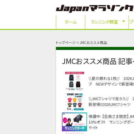
ホーム
ランニング教室
プ
トップページ
JMCおススメ商品
JMCおススメ商品 記
\\夏の頼れる1枚// 2026
ブ NEWデザインで新登場!
\\JMCTシャツで走ろう// 
新登場!!2026JMCTシャツ
保護中: 【会員さま限定】J
10%オフ!! ランニングポ
ライト