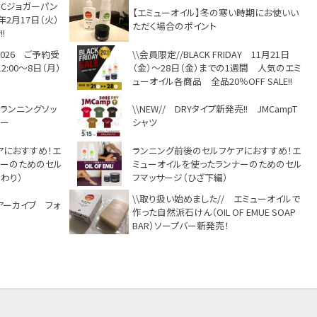
MCジョガーパン
【エミューオイル】冬の寒い時期にお使いい
年2月17日（火）
ただく場合のポイント
!
2026 ご予約受
\\会員限定//BLACK FRIDAY 11月21日
12:00～8日（月）
（金）～28日（金）までの1週間 人気のエミ
ューオイル各商品 全品20％OFF SALE!!
のランニングソッ
\\NEW// DRYタイプ新発売!! JMCampT
バー
シャツ
アにおすすめ！エ
ランニング前後のセルフケアにおすすめ！エ
ナーのためのセル
ミューオイルを使ったランナーのためのセル
わり）
フマッサージ（ひざ下編）
\\取り扱い始めました// エミューオイルで
アーカイブ フォ
作った自然派石けん（OIL OF EMUE SOAP
BAR）ソープバー新発売！