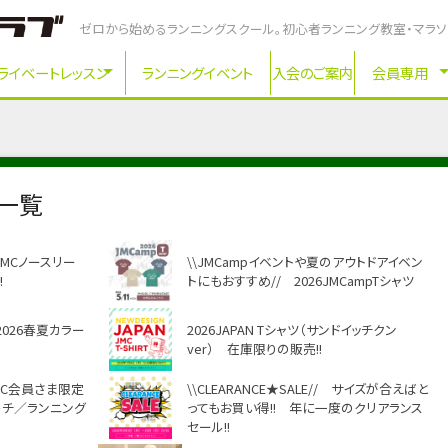
ゼロから始めるランニングスクール。初心者ランニング教室・マラ
ライベートレッスン
ランニングイベント
入会のご案内
会員専用
事一覧
JMCノースリー
\\JMCampイベントや夏のアウトドアイベン
!
トにもおすすめ// 2026JMCampTシャツ
2026春夏カラー
2026JAPAN Tシャツ（サンドイッチクン
ver） 在庫限りの販売!!
MC会員さま限定
\\CLEARANCE★SALE// サイズが合えばと
ーチ／ランニング
ってもお買い得!! 年に一度のクリアランス
セール!!