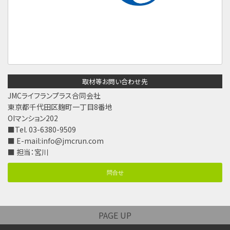
取材等お問い合わせ先
JMCライフランプラス合同会社
東京都千代田区麹町一丁目8番地
OIマンション202
■Tel. 03-6380-9509
■ E-mail:
info@jmcrun.com
■ 担当：宮川
問合せ
PAGE UP