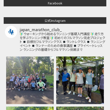
Facebook
公式Instagram
japan_marathon_club_
ウォーキングから始めるランニング基礎入門講座
走り方
を学ぶランニング教室
初めてのフルマラソン完走プロジェク
ト
目標別フルマラソンクラス
ラントレクラス
ランニング
イベント
ランナーのための食事講座
プライベートレッス
ン
ランニングの基礎からフルマラソン挑戦まで