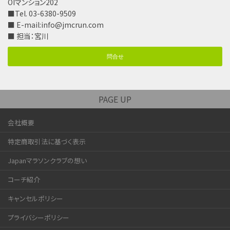
OIマンション202
■Tel. 03-6380-9509
■ E-mail:
info@jmcrun.com
■ 担当：宮川
問合せ
PAGE UP
会社概要
特定商取引法に基づく表示
Japanマラソンクラブの想い
コーチ紹介
キャンセルポリシー
プライバシーポリシー