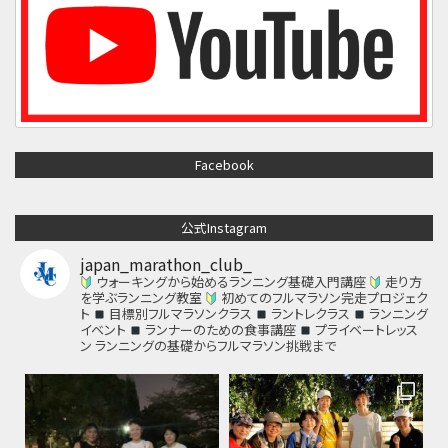
Facebook
公式Instagram
japan_marathon_club_
ウォーキングから始めるランニング基礎入門講座
走り方
を学ぶランニング教室
初めてのフルマラソン完走プロジェク
ト
目標別フルマラソンクラス
ラントレクラス
ランニング
イベント
ランナーのための食事講座
プライベートレッス
ン
ランニングの基礎からフルマラソン挑戦まで