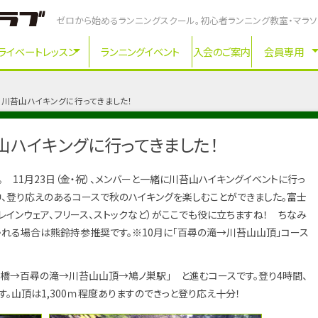
ゼロから始めるランニングスクール。初心者ランニング教室・マラ
ライベートレッスン
ランニングイベント
入会のご案内
会員専用
・祝）川苔山ハイキングに行ってきました！
苔山ハイキングに行ってきました！
す。 11月23日（金・祝）、メンバーと一緒に川苔山ハイキングイベントに行っ
中、登り応えのあるコースで秋のハイキングを楽しむことができました。富士
レインウェア、フリース、ストックなど）がここでも役に立ちますね！ ちなみ
れる場合は熊鈴持参推奨です。※10月に「百尋の滝→川苔山山頂」コース
乗橋→百尋の滝→川苔山山頂→鳩ノ巣駅」 と進むコースです。登り4時間、
す。山頂は1,300ｍ程度ありますのできっと登り応え十分！