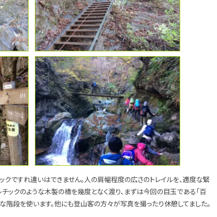
ックですれ違いはできません。人の肩幅程度の広さのトレイルを、適度な緊
レチックのような木製の橋を幾度となく渡り、まずは今回の目玉である「百
峻な階段を使います。他にも登山客の方々が写真を撮ったり休憩してました。