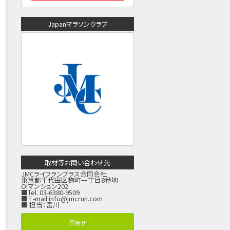
Japanマラソンクラブ
取材等お問い合わせ先
JMCライフランプラス合同会社
東京都千代田区麹町一丁目8番地
OIマンション202
■Tel. 03-6380-9509
■ E-mail:
info@jmcrun.com
■ 担当：宮川
問合せ