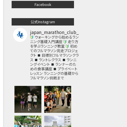
Facebook
公式Instagram
japan_marathon_club_
ウォーキングから始めるラン
ニング基礎入門講座
走り方
を学ぶランニング教室
初め
てのフルマラソン完走プロジェ
クト
目標別フルマラソンクラ
ス
ラントレクラス
ランニ
ングイベント
ランナーのた
めの食事講座
プライベート
レッスン
ランニングの基礎から
フルマラソン挑戦まで