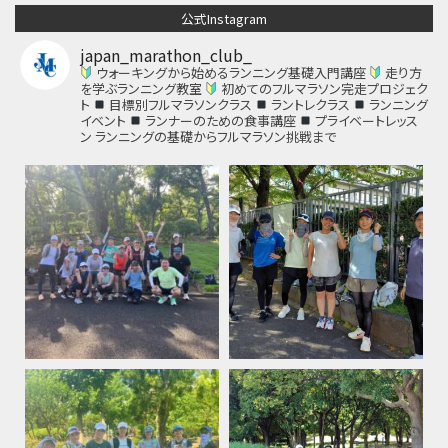
公式Instagram
japan_marathon_club_
ウォーキングから始めるランニング基礎入門講座
走り方
を学ぶランニング教室
初めてのフルマラソン完走プロジェク
ト
目標別フルマラソンクラス
ラントレクラス
ランニング
イベント
ランナーのための食事講座
プライベートレッス
ン
ランニングの基礎からフルマラソン挑戦まで