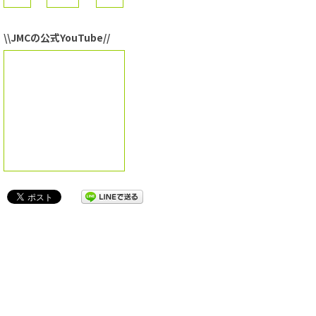
\\JMCの公式YouTube//