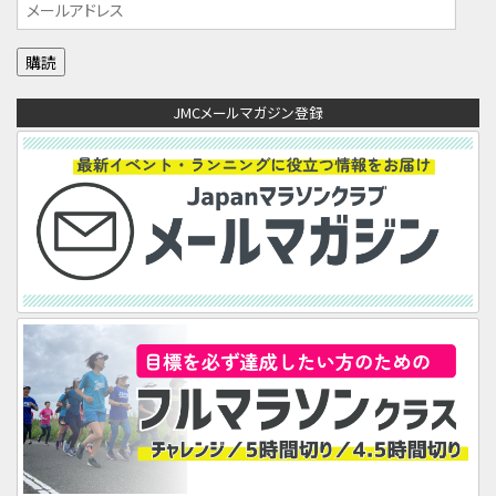
メ
ー
ル
ア
JMCメールマガジン登録
ド
レ
ス