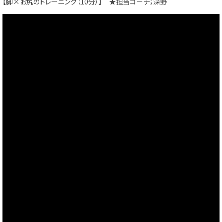
【脚×お尻のトレーニング（10分）】 ★担当コーチ；深野