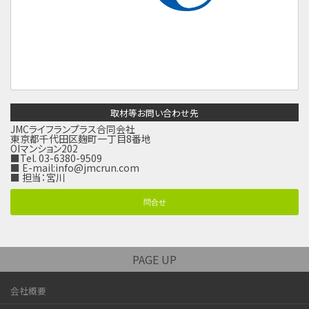
取材等お問い合わせ先
JMCライフランプラス合同会社
東京都千代田区麹町一丁目8番地
OIマンション202
■Tel. 03-6380-9509
■ E-mail:
info@jmcrun.com
■ 担当：宮川
問合せ
PAGE UP
会社概要