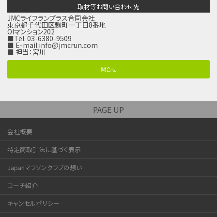
取材等お問い合わせ先
JMCライフランプラス合同会社
東京都千代田区麹町一丁目8番地
OIマンション202
■Tel. 03-6380-9509
■ E-mail:
info@jmcrun.com
■ 担当：宮川
問合せ
PAGE UP
会社概要
特定商取引法に基づく表示
Japanマラソンクラブの想い
コーチ紹介
キャンセルポリシー