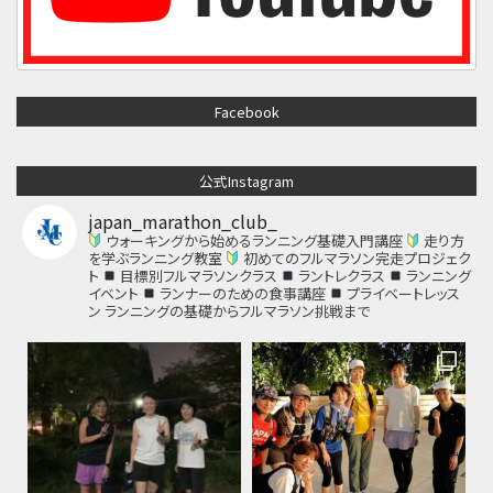
Facebook
公式Instagram
japan_marathon_club_
ウォーキングから始めるランニング基礎入門講座
走り方
を学ぶランニング教室
初めてのフルマラソン完走プロジェク
ト
目標別フルマラソンクラス
ラントレクラス
ランニング
イベント
ランナーのための食事講座
プライベートレッス
ン
ランニングの基礎からフルマラソン挑戦まで