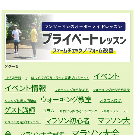
タグ一覧
イベント
LINE@登録
s
はじめてのフルマラソン完走プロジェクト
イベント情報
ウォーキングから始める
ウォーキングから始めるラ
ウォーキング教室
オススメ商品
ンニング基礎入門講座
ゲスト講師
コラム
ゼロから始めるランニング
フルマラソン
フル
マラソン大
マラソン初心者
マラソン完走プロジェクト
マラソン大会，
会
マラソン大会試走