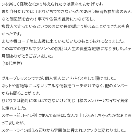
ンを楽しく怪我なく走り終えられたのは講座のおかげです。
また自分だけではサボりがちでできなかったであろう練習も参加者のみん
なと毎回顔を合わす事でやる気の維持につながるし、
複数人で走っているといつのまにか長距離走り終えることができたのも良
かったです。
また本番コーチ陣に応援に来ていただいたのもとても力になりました。
この年での初フルマラソンへの挑戦は人生の貴重な経験になりました。4ヶ
月間ありがとうございました。
（40代男性）
グループレッスンですが、個人個人にアドバイスをして頂けました。
ネットや書籍等にはないリアルな情報をコーチだけでなく、他のメンバー
からも聞くことができ、
ひとりでは絶対に30kはできないけど同じ目標のメンバーとワイワイ気楽
に走れました。
スタート前、トイレ列に並んでる時は、なんで申し込みしちゃったかなぁと思
ってましたが、
スタートライン越える辺りから雰囲気に呑まれワクワクに変わりました。