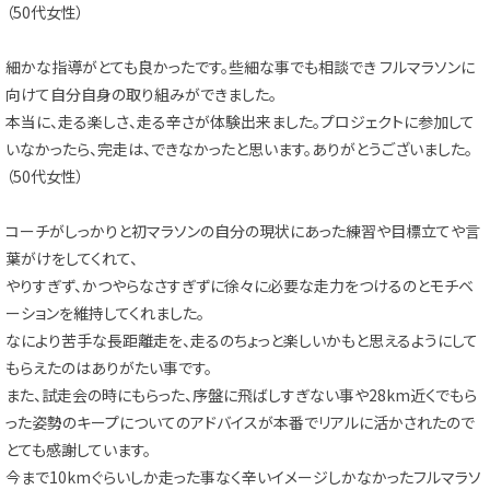
（50代女性）
細かな指導がとても良かったです。些細な事でも相談でき フルマラソンに
向けて自分自身の取り組みができました。
本当に、走る楽しさ、走る辛さが体験出来ました。プロジェクトに参加して
いなかったら、完走は、できなかったと思います。ありがとうございました。
（50代女性）
コーチがしっかりと初マラソンの自分の現状にあった練習や目標立てや言
葉がけをしてくれて、
やりすぎず、かつやらなさすぎずに徐々に必要な走力をつけるのとモチベ
ーションを維持してくれました。
なにより苦手な長距離走を、走るのちょっと楽しいかもと思えるようにして
もらえたのはありがたい事です。
また、試走会の時にもらった、序盤に飛ばしすぎない事や28km近くでもら
った姿勢のキープについてのアドバイスが本番でリアルに活かされたので
とても感謝しています。
今まで10kmぐらいしか走った事なく辛いイメージしかなかったフルマラソ