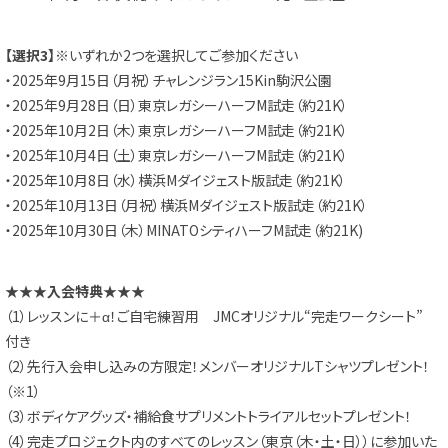
【選択3】
※いずれか2つを選択してご参加ください
・2025年9月15日（月祝）
チャレンジラン15Kin駒沢公園
・2025年9月28日（日）東京レガシーハーフM試走（
約21K）
・2025年10月2日（木）東京レガシーハーフM試走（
約21K）
・2025年10月4日（土）東京レガシーハーフM試走（
約21K）
・2025年10月8日（水）横浜Mダイジェスト版試走（
約21K）
・2025年10月13日（月祝）横浜Mダイジェスト版試走（
約21K）
・2025年10月30日（木）
MINATOシティハーフM試走（約21K)
★★★入会特典★★★
（1）レッスンに＋α！ご自宅練習用 JMCオリジナル“完走ワークシート”
付き
（2）先行入会申し込みの方限定！
メンバーオリジナルTシャツプレゼント！
（※1）
（3）ボディケアグッズ・
補給食サプリメントトライアルセットプレゼント！
（4）完走プロジェクト内のすべてのレッスン（東京（木・土・
日））に参加いた