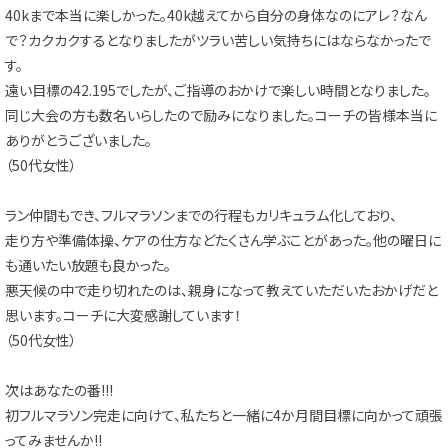
40kまで本当に楽しかった。40k越えてから自分の身体なのにアレ？なん
で？カクカクするとなりましたがツラい苦しい気持ちにはならなかったで
す。
遠い目標の42.195でしたが、ご指導のおかけで楽しい時間となりました。
同じ大会の方も数名いらしたので励みになりました。コーチの皆様本当に
ありがとうございました。
（50代女性）
ラン仲間もでき、フルマラソンまでの行程もカリキュラム化しており、
走り方や準備体操、ケアの仕方などたくさん学ぶことがあった。他の曜日に
も通いたい放題も良かった。
悪天候の中で走り切れたのは、親身になって教えていただいたおかげだと
思います。コーチに大変感謝しています！
（50代女性）
次はあなたの番!!!
初フルマラソン完走に向けて、私たちと一緒に4か月間目標に向かって頑張
ってみませんか!!