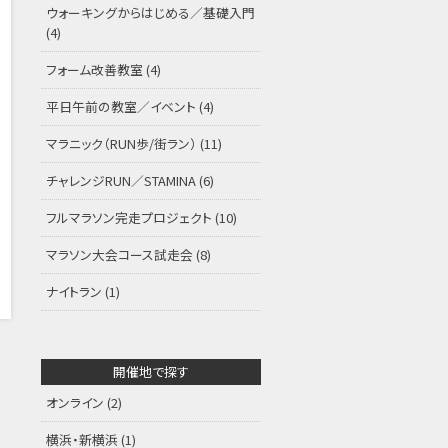
ウォーキングからはじめる／基礎入門
(4)
フォーム改善教室
(4)
平日午前の教室／イベント
(4)
マラニック（RUN歩/街ラン）
(11)
チャレンジRUN／STAMINA
(6)
フルマラソン完走プロジェクト
(10)
マラソン大会コース試走会
(8)
ナイトラン
(1)
開催地で探す
オンライン
(2)
横浜・新横浜
(1)