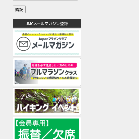
ル
ア
ド
JMCメールマガジン登録
レ
ス