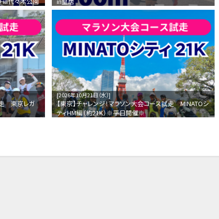
D in代々木公園
in皇居
2026年10月21日（水）
試走 東京レガ
【東京】チャレンジ！マラソン大会コース試走 MINATOシ
ティHM編（約21K）※平日開催※