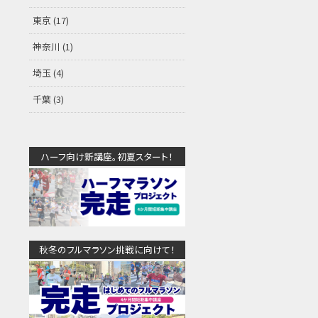
東京
(17)
神奈川
(1)
埼玉
(4)
千葉
(3)
ハーフ向け新講座。初夏スタート！
秋冬のフルマラソン挑戦に向けて！