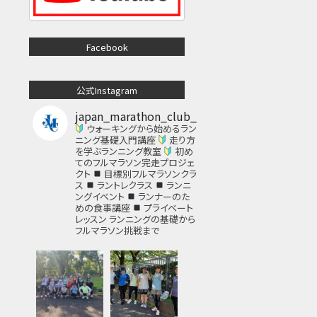
Facebook
公式Instagram
japan_marathon_club_
ウォーキングから始めるラン
ニング基礎入門講座
走り方
を学ぶランニング教室
初め
てのフルマラソン完走プロジェ
クト
目標別フルマラソンクラ
ス
ラントレクラス
ランニ
ングイベント
ランナーのた
めの食事講座
プライベート
レッスン
ランニングの基礎から
フルマラソン挑戦まで