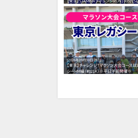
【東京】STAMINAチャレンジRUN100分LS
2026年09月30日（水）
【東京】チャレンジ！マラソン大会コース
シーHM編（約21K）※平日午前開催※