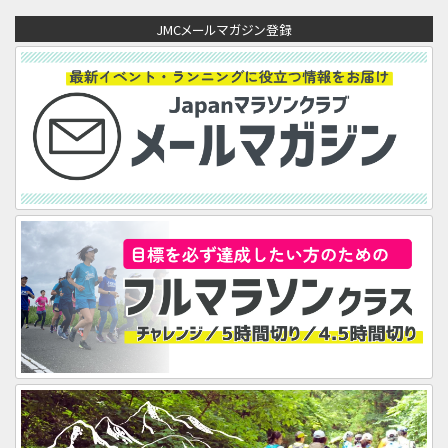
ア
JMCメールマガジン登録
ド
レ
ス