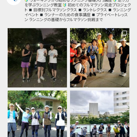
を学ぶランニング教室
初めてのフルマラソン完走プロジェク
ト
目標別フルマラソンクラス
ラントレクラス
ランニング
イベント
ランナーのための食事講座
プライベートレッス
ン
ランニングの基礎からフルマラソン挑戦まで