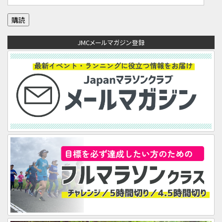
ー
ル
ア
JMCメールマガジン登録
ド
レ
ス