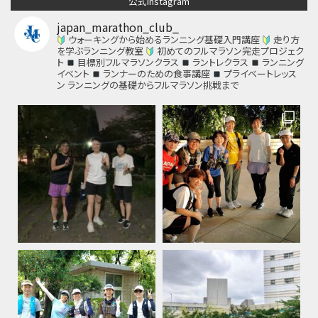
公式Instagram
japan_marathon_club_
ウォーキングから始めるランニング基礎入門講座
走り方
を学ぶランニング教室
初めてのフルマラソン完走プロジェク
ト
目標別フルマラソンクラス
ラントレクラス
ランニング
イベント
ランナーのための食事講座
プライベートレッス
ン
ランニングの基礎からフルマラソン挑戦まで