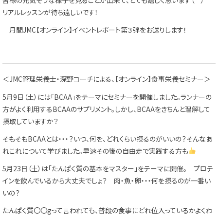
皆様の元気そうな様子を見ることが出来て、とても嬉しく思います（＾＾）
リアルレッスンが待ち遠しいです！
月間JMC【オンライン】イベントレポート第３弾をお送りします！
＜JMC管理栄養士・深野コーチによる、【オンライン】食事栄養セミナー＞
5月9日（土）には「BCAA」をテーマにセミナーを開催しました。ランナーの
方がよく利用するBCAAのサプリメント。しかし、BCAAをきちんと理解して
摂取していますか？
そもそもBCAAとは・・・？いつ、何を、どれくらい摂るのがいいの？そんなあ
れこれについて学びました。早速その後の自由走で実践する方も
5月23日（土）は「たんぱく質の基本をマスター」をテーマに開催。 プロテ
インを飲んでいるから大丈夫でしょ？ 肉・魚・卵・・・何を摂るのが一番い
いの？
たんぱく質〇〇gって言われても、普段の食事にどれ位入っているかよくわ