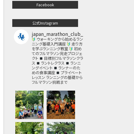
Facebook
公式Instagram
japan_marathon_club_
ウォーキングから始めるラン
ニング基礎入門講座
走り方
を学ぶランニング教室
初め
てのフルマラソン完走プロジェ
クト
目標別フルマラソンクラ
ス
ラントレクラス
ランニ
ングイベント
ランナーのた
めの食事講座
プライベート
レッスン
ランニングの基礎から
フルマラソン挑戦まで