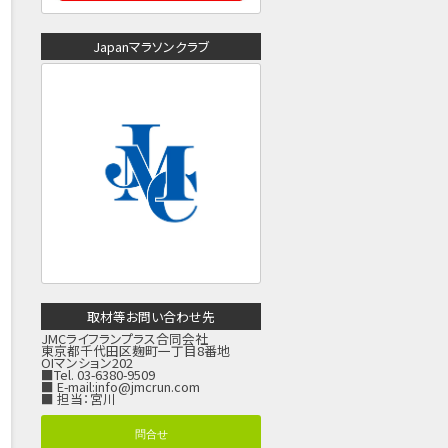
Japanマラソンクラブ
取材等お問い合わせ先
JMCライフランプラス合同会社
東京都千代田区麹町一丁目8番地
OIマンション202
■Tel. 03-6380-9509
■ E-mail:
info@jmcrun.com
■ 担当：宮川
問合せ