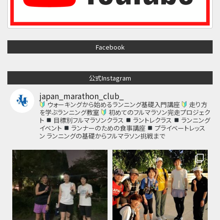
Facebook
公式Instagram
japan_marathon_club_
ウォーキングから始めるランニング基礎入門講座
走り方
を学ぶランニング教室
初めてのフルマラソン完走プロジェク
ト
目標別フルマラソンクラス
ラントレクラス
ランニング
イベント
ランナーのための食事講座
プライベートレッス
ン
ランニングの基礎からフルマラソン挑戦まで