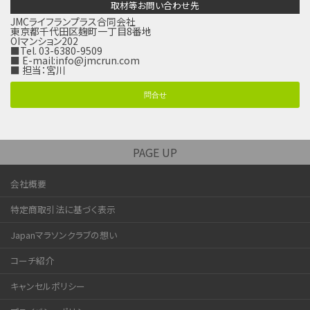
取材等お問い合わせ先
JMCライフランプラス合同会社
東京都千代田区麹町一丁目8番地
OIマンション202
■Tel. 03-6380-9509
■ E-mail:
info@jmcrun.com
■ 担当：宮川
問合せ
PAGE UP
会社概要
特定商取引法に基づく表示
Japanマラソンクラブの想い
コーチ紹介
キャンセルポリシー