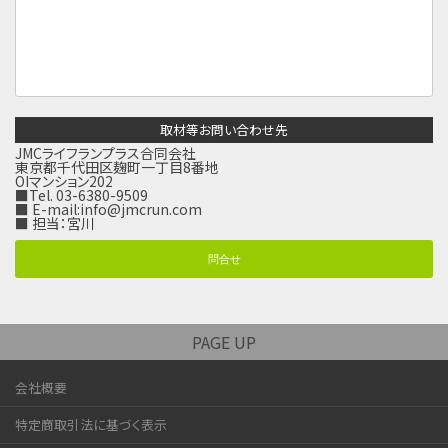
取材等お問い合わせ先
JMCライフランプラス合同会社
東京都千代田区麹町一丁目8番地
OIマンション202
■Tel. 03-6380-9509
■ E-mail:
info@jmcrun.com
■ 担当：宮川
問合せ
PAGE UP
会社概要
特定商取引法に基づく表示