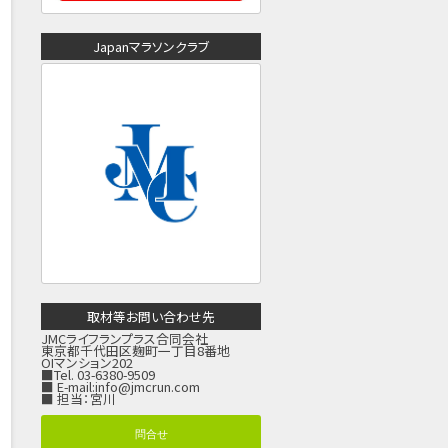
Japanマラソンクラブ
取材等お問い合わせ先
JMCライフランプラス合同会社
東京都千代田区麹町一丁目8番地
OIマンション202
■Tel. 03-6380-9509
■ E-mail:
info@jmcrun.com
■ 担当：宮川
問合せ