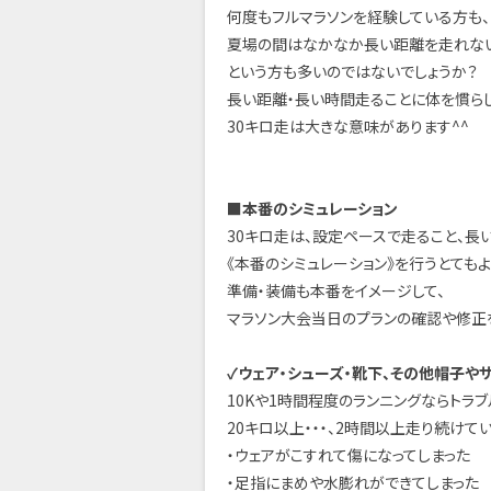
何度もフルマラソンを経験している方も、
夏場の間はなかなか長い距離を走れないま
という方も多いのではないでしょうか？
長い距離・長い時間走ることに体を慣らし
30キロ走は大きな意味があります^^
■本番のシミュレーション
30キロ走は、設定ペースで走ること、長
《本番のシミュレーション》を行うとてもよ
準備・装備も本番をイメージして、
マラソン大会当日のプランの確認や修正
✓ウェア・シューズ・靴下、その他帽子や
10Kや1時間程度のランニングならトラブ
20キロ以上・・・、2時間以上走り続けてい
・ウェアがこすれて傷になってしまった
・足指にまめや水膨れができてしまった