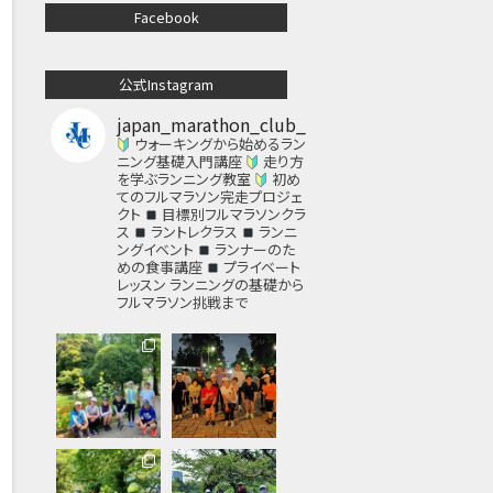
Facebook
公式Instagram
japan_marathon_club_
ウォーキングから始めるラン
ニング基礎入門講座
走り方
を学ぶランニング教室
初め
てのフルマラソン完走プロジェ
クト
目標別フルマラソンクラ
ス
ラントレクラス
ランニ
ングイベント
ランナーのた
めの食事講座
プライベート
レッスン
ランニングの基礎から
フルマラソン挑戦まで