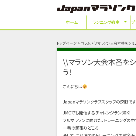
ホーム
ランニング教室
プ
トップページ
コラム
\\マラソン大会本番をシミ
\\マラソン大会本番をシ
う！
こんにちは
Japanマラソンクラブスタッフの深野です
JMCでも開催するチャレンジラン30K！
フルマラソンに向けた、トレーニングの中
一番の頑張りどころ
そして、これまでのトレーニングの試金石