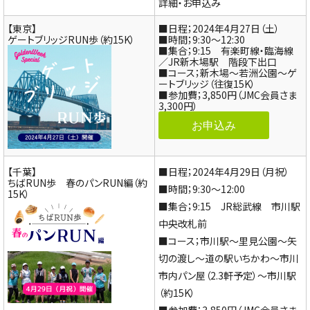
詳細・お申込み
【東京】
■日程；2024年4月27日（土）
ゲートブリッジRUN歩（約15K）
■時間；9:30～12:30
■集合；9:15 有楽町線・臨海線
／JR新木場駅 階段下出口
■コース；新木場～若洲公園～ゲ
ートブリッジ（往復15K）
■参加費；3,850円（JMC会員さま
3,300円）
お申込み
【千葉】
■日程；2024年4月29日（月祝）
ちばRUN歩 春のパンRUN編（約
■時間；9:30～12:00
15K）
■集合；9:15 JR総武線 市川駅
中央改札前
■コース；市川駅～里見公園～矢
切の渡し～道の駅いちかわ～市川
市内パン屋（2.3軒予定）～市川駅
（約15K）
■参加費；3,850円（JMC会員さま