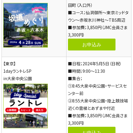
田町（入口外）
■コース；仙洞御所～東京ミッドタ
ウン～赤坂氷川神社～TBS周辺
■参加費；3,850円（JMC会員さま
3,300円）
お申込み
【東京】
■日程；2024年5月5日（日祝）
1dayラントレSP
■時間；9:00～11:30
in大泉中央公園
■集合；
①8:45大泉中央公園・サービスセ
ンター前
②8:55大泉中央公園・陸上競技場
近くの雲梯とあずまや付近
■参加費；3,850円（JMC会員さま
3,300円）
お申込み