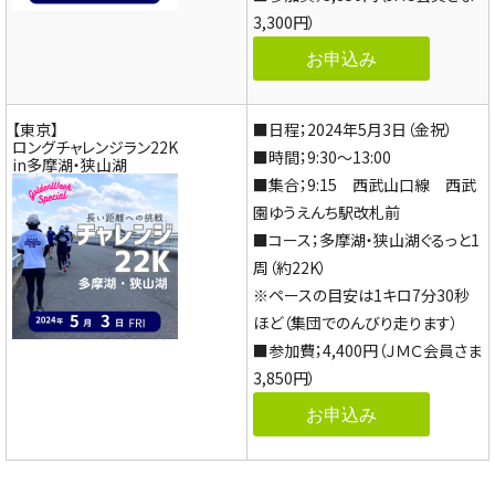
3,300円）
お申込み
【東京】
■日程；2024年5月3日（金祝）
ロングチャレンジラン22K
■時間；9:30～13:00
in多摩湖・狭山湖
■集合；9:15 西武山口線 西武
園ゆうえんち駅改札前
■コース；多摩湖・狭山湖ぐるっと1
周（約22K）
※ペースの目安は1キロ7分30秒
ほど（集団でのんびり走ります）
■参加費；4,400円（ＪＭＣ会員さま
3,850円）
お申込み