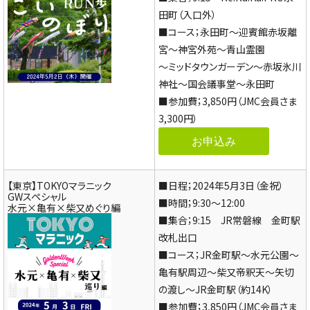
田町（入口外）
■コース；永田町～迎賓館赤坂離
宮～神宮外苑～青山霊園
～ミッドタウンガーデン～赤坂氷川
神社～国会議事堂～永田町
■参加費；3,850円（JMC会員さま
3,300円）
お申込み
【東京】TOKYOマラニック
■日程；2024年5月3日（金祝）
GWスペシャル
■時間；9:30～12:00
水元×亀有×柴又めぐり編
■集合；9:15 JR常磐線 金町駅
改札出口
■コース；JR金町駅～水元公園～
亀有駅周辺～柴又帝釈天～矢切
の渡し～JR金町駅（約14K）
■参加費；3,850円（JMC会員さま