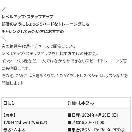
／
レベルアップ・ステップアップ
部活のようにちょっぴりハードなトレーニングにも
チャレンジしてみたい方におすすめ
＼
炎の練習会は月イチペースで開催している
レベルアップ・ステップアップを目指す方向けの練習会。
インターバル走など、一人ではなかなかできないスピードトレーニング等
にも挑戦します。
その他、ＧＷには坂道めぐりや、１ＤＡＹラントレスペシャルレッスンなどを
開催します!!
日にち
詳細・お申込み
【東京】
■日程；2024年4月28日（日）
120分間走with坂道巡り
■時間；8:30～11:00
赤坂・六本木
■集合；8:25 Re.Ra.Ku.PRO永