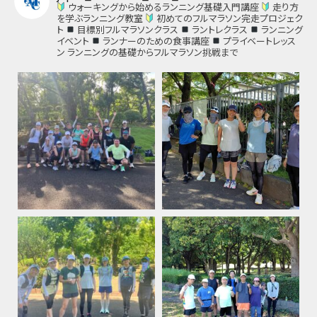
ウォーキングから始めるランニング基礎入門講座
走り方
を学ぶランニング教室
初めてのフルマラソン完走プロジェク
ト
目標別フルマラソンクラス
ラントレクラス
ランニング
イベント
ランナーのための食事講座
プライベートレッス
ン
ランニングの基礎からフルマラソン挑戦まで