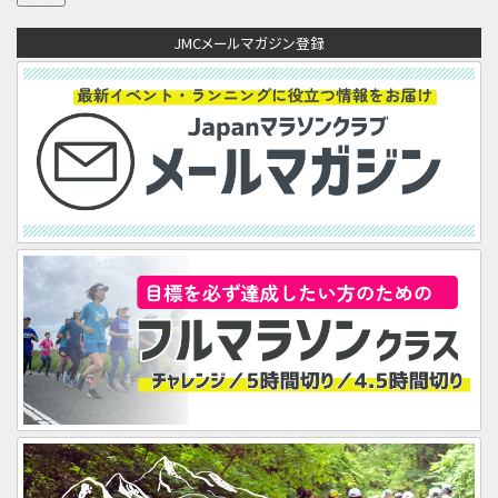
ア
JMCメールマガジン登録
ド
レ
ス