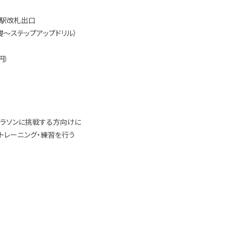
町駅改札出口
礎～ステップアップドリル）
円）
マラソンに挑戦する方向けに
トレーニング・練習を行う
！