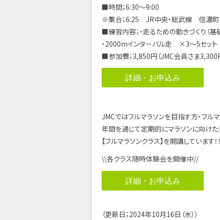
■時間；6:30～9:00
※集合；6:25 JR中央・総武線 信濃
■練習内容；・走るための動きづくり（基
・2000mインターバル走 ×3～5セット
■参加費；3,850円（JMC会員さま3,300
詳細・お申込み
JMCではフルマラソンを目指す方・フル
年間を通じて定期的にマラソンに向けた
【フルマラソンクラス】を開講しています！
\\各クラス随時体験会を開催中//
詳細・お申込み
（更新日；2024年10月16日（水））