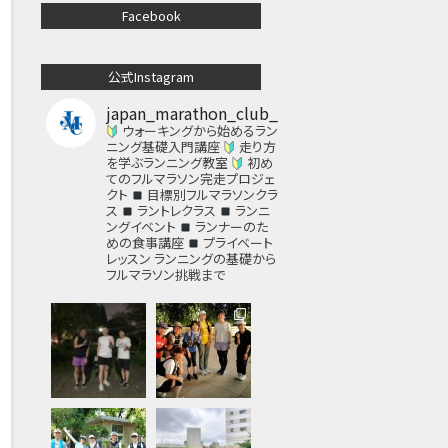
Facebook
公式Instagram
japan_marathon_club_
ウォーキングから始めるラン
ニング基礎入門講座
走り方
を学ぶランニング教室
初め
てのフルマラソン完走プロジェ
クト
目標別フルマラソンクラ
ス
ラントレクラス
ランニ
ングイベント
ランナーのた
めの食事講座
プライベート
レッスン
ランニングの基礎から
フルマラソン挑戦まで