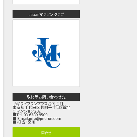
Japanマラソンクラブ
取材等お問い合わせ先
JMCライフランプラス合同会社
東京都千代田区麹町一丁目8番地
OIマンション202
■Tel. 03-6380-9509
■ E-mail:
info@jmcrun.com
■ 担当：宮川
問合せ