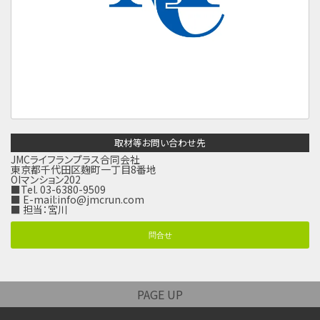
取材等お問い合わせ先
JMCライフランプラス合同会社
東京都千代田区麹町一丁目8番地
OIマンション202
■Tel. 03-6380-9509
■ E-mail:
info@jmcrun.com
■ 担当：宮川
問合せ
PAGE UP