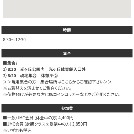
時間
8:30～12:30
集合
■集合；
1）8:10 光ヶ丘公園内 光ヶ丘体育館入口外
2）8:20 現地集合 休憩所②
＞＞現地集合の方 集合場所はこちらからご確認下さい＞＞
※お着替えを済ませてご集合ください。
※荷物預けが必要な方は駅コインロッカーなどをご利用ください。
参加費
■一般/JMC会員（休会中の方）4,400円
■JMC会員（定期クラスを受講中の方）3,850円
※いずれも税込