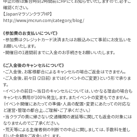
中止の際は集合時刻2時間前にHPにてお知らせいたしますので、必ずご
確認ください。
【JapanマラソンクラブHP】
http://www.jmcrun.com/category/blog/
《参加費のお支払いについて》
・参加費はクレジットカード決済またはお振込みにて事前にお支払いを
お願いいたします。
・開催日の1週間前までに入金のお手続きをお願いいたします。
《ご入金後のキャンセルについて》
・ご入金後、お客様都合によるキャンセルの場合ご返金はできません。
・ご入金後、前々日（2日前）までは《イベントのご変更》という形で承りま
す。
・イベントの前日～当日のキャンセルについては、いかなる理由の場合も
キャンセル費用が100％発生します。またイベントの変更もできません。
（イベント開催にあたっての準備・人員の配置・変更にあたっての対応な
ど運営・管理の都合上、ご理解・ご了承ください。）
・当クラブの責に帰さない交通機関の遅延等に関しても返金の対象には
なりませんのでご了承ください。‬
・荒天等による主催者側の判断での中止に関しましては、手数料を差し
引いた金額をご返金いたします。