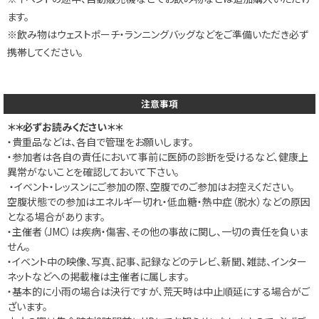
ます。
※飲み物はウェストポーチ・ランニングバッグなどをご準備いただき必ず
携帯してください。
注意事項
＊＊必ずお読みください＊＊
・貴重品などは、各自で管理をお願いします。‬
‪‪・参加者は各自の責任において事前に医師の診断を受けるなど、健康上
異常がないことを確認しておいて下さい。
‬ ・イベント・レッスンにご参加の際、空腹でのご参加はお控えください。
空腹状態での参加はエネルギー切れ・低血糖・熱中症（脱水）などの原因
となる場合があります。
‪・主催者（JMC）は疾病・傷害、その他の事故に関し、一切の責任を負いま
せん。‬
‪・イベント中の映像、写真、記事、記録などのテレビ、新聞、雑誌、インター
ネットなどへの掲載権は主催者に属します。
・基本的に小雨の場合は決行ですが、荒天時は中止順延にする場合がご
ざいます。