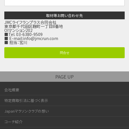
取材等お問い合わせ先
JMCライフランプラス合同会社
東京都千代田区麹町一丁目8番地
OIマンション202
■Tel. 03-6380-9509
■ E-mail:
info@jmcrun.com
■ 担当：宮川
問合せ
PAGE UP
会社概要
特定商取引法に基づく表示
Japanマラソンクラブの想い
コーチ紹介