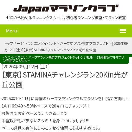
ゼロから始めるランニングスクール。初心者ランニング教室・マラソン教室
Menu
トップページ
ランニングイベント
ハーフマラソン完走プロジェクト
2026年09
月12日（土）
【東京】STAMINAチャレンジラン20Kin光が丘公園
イベントカテゴリ：
ハーフマラソン完走プロジェクト
チャレンジRUN／STAMINA
フルマラソ
ン完走プロジェクト
2026年09月12日（土）
【東京】STAMINAチャレンジラン20Kin光が
丘公園
2026年10・11月に開催のハーフマラソンやフルマラソンを目指す方向け!!
1キロ6分40～50秒ペースで20キロにチャレンジ!!
最後まで設定ペースで走りきることで
中盤以降もバテないスタミナを身につけましょう!!!
ペース感覚を身体にしみこませる練習にもおすすめです。