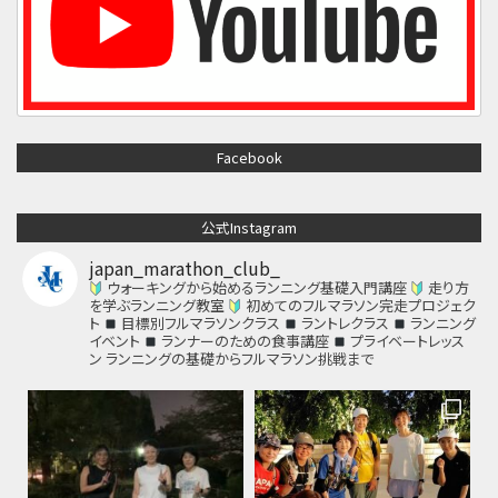
Facebook
公式Instagram
japan_marathon_club_
ウォーキングから始めるランニング基礎入門講座
走り方
を学ぶランニング教室
初めてのフルマラソン完走プロジェク
ト
目標別フルマラソンクラス
ラントレクラス
ランニング
イベント
ランナーのための食事講座
プライベートレッス
ン
ランニングの基礎からフルマラソン挑戦まで