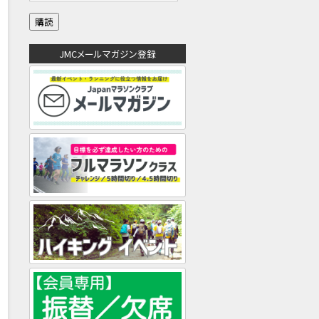
ル
ア
ド
JMCメールマガジン登録
レ
ス