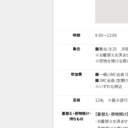
時間
9:30～12:00
集合
■集合；9:25 
※お着替えを済ませ
※荷物を預ける際
参加費
■一般/JMC会員（
■JMC会員（定期ク
※いずれも税込
定員
12名 ※最少遂行
着替え・荷物預け・
【着替え・荷物預け
持ちもの
・お着替えを済ませ