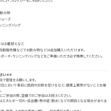
のコインロッカーをご利用ください。
る飲み物
シューズ
ンニングバッグ
方はお着替えなど
、自動販売機などでお飲み物などは追加購入いただけます。
ポーチ・ランニングバッグなどをご準備いただき必ず携帯してください。
さい＊＊
自で管理をお願いします。‬
の責任において事前に医師の診断を受けるなど、健康上異常がないことを確
。
ッスンにご参加の際、空腹でのご参加はお控えください。
はエネルギー切れ・低血糖・熱中症（脱水）などの原因となる場合がありま