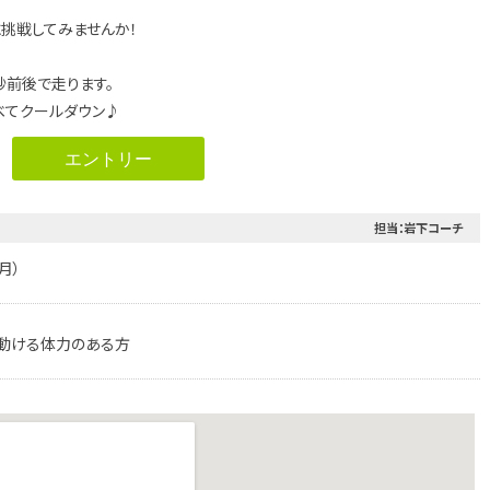
に挑戦してみませんか！
秒前後で走ります。
べてクールダウン♪
エントリー
担当：岩下コーチ
（月）
て動ける体力のある方