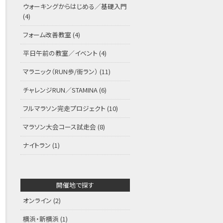
ウォーキングからはじめる／基礎入門
(4)
フォーム改善教室
(4)
平日午前の教室／イベント
(4)
マラニック（RUN歩/街ラン）
(11)
チャレンジRUN／STAMINA
(6)
フルマラソン完走プロジェクト
(10)
マラソン大会コース試走会
(8)
ナイトラン
(1)
開催地で探す
オンライン
(2)
横浜・新横浜
(1)