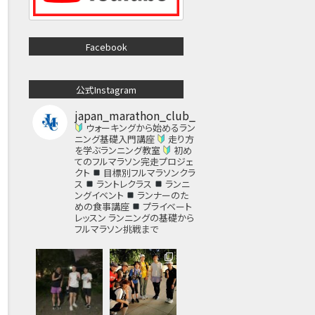
Facebook
公式Instagram
japan_marathon_club_
ウォーキングから始めるラン
ニング基礎入門講座
走り方
を学ぶランニング教室
初め
てのフルマラソン完走プロジェ
クト
目標別フルマラソンクラ
ス
ラントレクラス
ランニ
ングイベント
ランナーのた
めの食事講座
プライベート
レッスン
ランニングの基礎から
フルマラソン挑戦まで