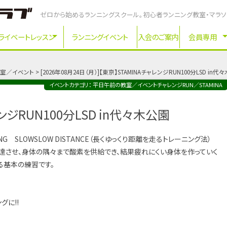
ゼロから始めるランニングスクール。初心者ランニング教室・マラ
ライベートレッスン
ランニングイベント
入会のご案内
会員専用
室／イベント
2026年08月24日（月）
【東京】STAMINAチャレンジRUN100分LSD in代
イベントカテゴリ：
平日午前の教室／イベント
チャレンジRUN／STAMINA
ンジRUN100分LSD in代々木公園
NG SLOWSLOW DISTANCE（長くゆっくり距離を走るトレーニング法）
達させ、身体の隅々まで酸素を供給でき、結果疲れにくい身体を作っていく
る基本の練習です。
グに!!