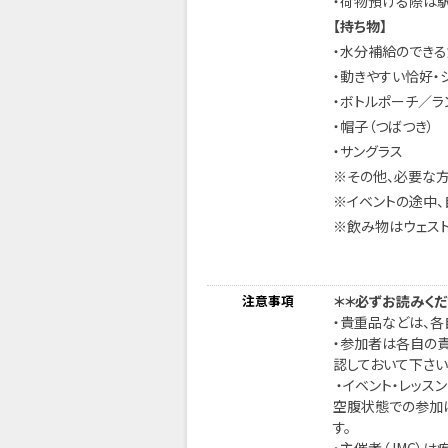
・荷物預ける際は駅
【持ち物】
・水分補給のでき
・動きやすい恰好・
・ボトルポーチ／ラ
・帽子（つばつき）
・サングラス
※その他、必要な
※イベントの途中
※飲み物はウェスト
注意事項
＊＊必ずお読みくだ
・貴重品などは、各
‪‪・参加者は各自
認しておいて下さい
‬ ・イベント・レ
空腹状態での参加
す。