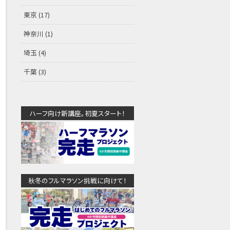
東京
(17)
神奈川
(1)
埼玉
(4)
千葉
(3)
ハーフ向け新講座。初夏スタート！
秋冬のフルマラソン挑戦に向けて！