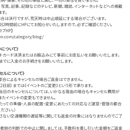
は疾病・傷害、その他の事故に関し、一切の責任を負いません。‬
像、写真、記事、記録などのテレビ、新聞、雑誌、インターネットなどへの掲載
す。
場合は決行ですが、荒天時は中止順延にする場合がございます。
2時間前にHPにてお知らせいたしますので、必ずご確認ください。
ラブHP】
un.com/category/blog/
について》
ットカード決済またはお振込みにて事前にお支払いをお願いいたします。
までに入金のお手続きをお願いいたします。
セルについて》
都合によるキャンセルの場合ご返金はできません。
（2日前）までは《イベントのご変更》という形で承ります。
～当日のキャンセルについては、いかなる理由の場合もキャンセル費用が
。またイベントの変更もできません。
たっての準備・人員の配置・変更にあたっての対応など運営・管理の都合
ださい。）
帰さない交通機関の遅延等に関しても返金の対象にはなりませんのでご了
催者側の判断での中止に関しましては、手数料を差し引いた金額をご返金