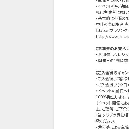
‪・主催者（JMC）
‪・イベント中の映
権は主催者に属しま
・基本的に小雨の
中止の際は集合時刻
【Japanマラソンク
http://www.jmcr
《参加費のお支払い
・参加費はクレジ
・開催日の1週間前
《ご入金後のキャン
・ご入金後、お客様
・ご入金後、前々日
・イベントの前日
100％発生します
（イベント開催にあ
上、ご理解・ご了承く
・当クラブの責に
承ください。‬
・荒天等による主