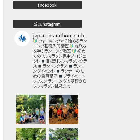
Facebook
公式Instagram
japan_marathon_club_
ウォーキングから始めるラン
ニング基礎入門講座
走り方
を学ぶランニング教室
初め
てのフルマラソン完走プロジェ
クト
目標別フルマラソンクラ
ス
ラントレクラス
ランニ
ングイベント
ランナーのた
めの食事講座
プライベート
レッスン
ランニングの基礎から
フルマラソン挑戦まで