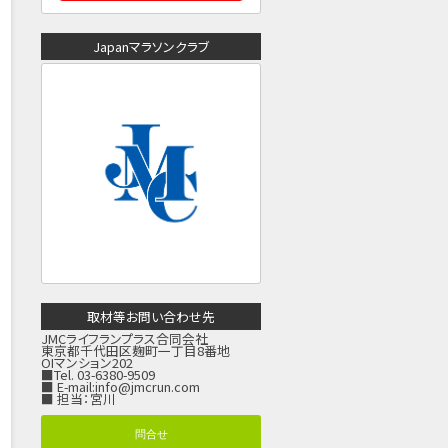
Japanマラソンクラブ
取材等お問い合わせ先
JMCライフランプラス合同会社
東京都千代田区麹町一丁目8番地
OIマンション202
■Tel. 03-6380-9509
■ E-mail:
info@jmcrun.com
■ 担当：宮川
問合せ