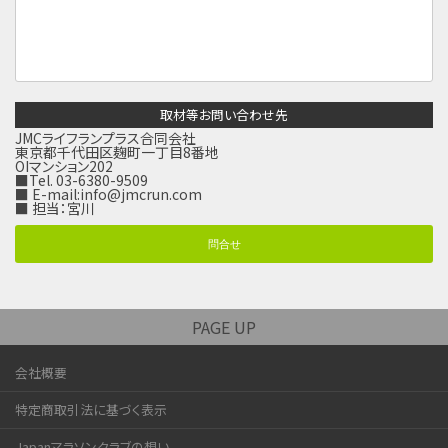
取材等お問い合わせ先
JMCライフランプラス合同会社
東京都千代田区麹町一丁目8番地
OIマンション202
■Tel. 03-6380-9509
■ E-mail:
info@jmcrun.com
■ 担当：宮川
問合せ
PAGE UP
会社概要
特定商取引法に基づく表示
Japanマラソンクラブの想い