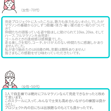
（女性・70代）
完走プロジェクトに入ったころは、筋力も体力もないわたしでしたが
マラソンの基礎から少しずつ距離・体力・暑い夏の走り・粘りがついて
きて
仲間たちの頑張っている姿や励ましに助けられて10㎞、20㎞、そして
ハーフ、フルマラソン大会完走！
ゴールのときの達成感は感無量でした。
走る楽しさを知り、コーチ、かけがえのない仲間たちに感謝しかあり
ませんでした。
私が走り始めたのは68歳の時。年齢は関係ありません！
皆さまもこの感動をぜひ味わっていただきたいです。
（女性・50代）
1人で自主練では絶対にフルマラソンなんて完走できなかったと改め
て思います。
このスクールに入って、みんなで士気も高め合いながらの練習は良か
ったし、
プロジェクト内の日にちは出放題なのもとても良かったです。