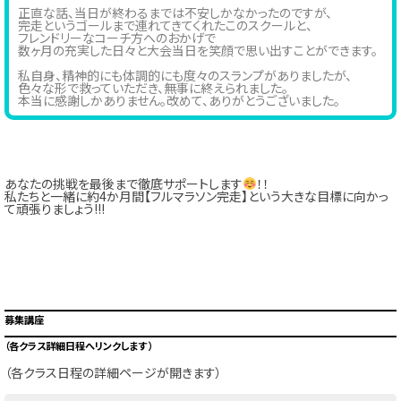
正直な話、当日が終わるまでは不安しかなかったのですが、
完走というゴールまで連れてきてくれたこのスクールと、
フレンドリーなコーチ方へのおかげで
数ヶ月の充実した日々と大会当日を笑顔で思い出すことができます。
私自身、精神的にも体調的にも度々のスランプがありましたが、
色々な形で救っていただき、無事に終えられました。
本当に感謝しかありません。改めて、ありがとうございました。
あなたの挑戦を最後まで徹底サポートします
！！
私たちと一緒に約4か月間【フルマラソン完走】という大きな目標に向かっ
て頑張りましょう!!!
募集講座
（各クラス詳細日程へリンクします）
（各クラス日程の詳細ページが開きます）