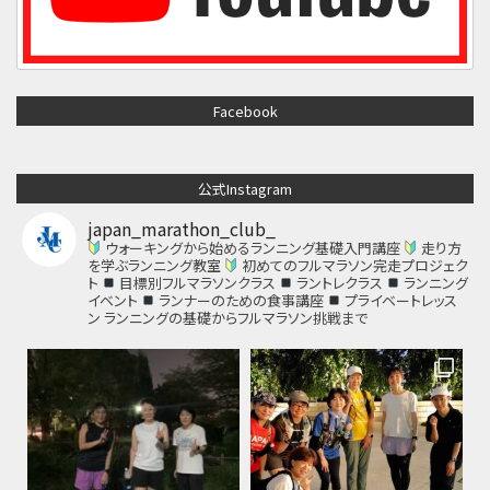
Facebook
公式Instagram
japan_marathon_club_
ウォーキングから始めるランニング基礎入門講座
走り方
を学ぶランニング教室
初めてのフルマラソン完走プロジェク
ト
目標別フルマラソンクラス
ラントレクラス
ランニング
イベント
ランナーのための食事講座
プライベートレッス
ン
ランニングの基礎からフルマラソン挑戦まで