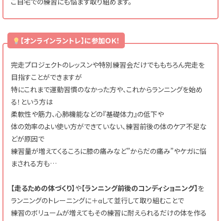
ご自宅での練習にも悩まず取り組めます。
【オンラインラントレ】に参加ＯＫ！
完走プロジェクトのレッスンや特別練習会だけでももちろん完走を
目指すことができますが
特にこれまで運動習慣のなかった方や、これからランニングを始め
る！という方は
柔軟性や筋力、心肺機能などの『基礎体力』の低下や
体の効率のよい使い方ができていない、練習前後の体のケア不足な
どが原因で
練習量が増えてくるころに膝の痛みなど”からだの痛み”やケガに悩
まされる方も…
【走るための体づくり】
や
【ランニング前後のコンディショニング】
を
ランニングのトレーニング
に＋αして並行して取り組むことで
練習のボリュームが増えてもその練習に耐えられるだけの体を作る