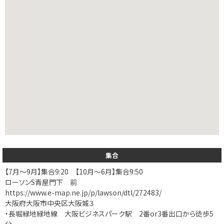
集合
【7月～9月】集合9:20 【10月～6月】集合9:50
ローソンS青屋門下 前
https://www.e-map.ne.jp/p/lawson/dtl/272483/
大阪府大阪市中央区大阪城３
・長堀緑地緑地線 大阪ビジネスパーク駅 2番or3番出口から徒歩5
分