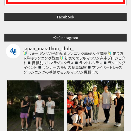
Facebook
公式Instagram
japan_marathon_club_
ウォーキングから始めるランニング基礎入門講座
走り方
を学ぶランニング教室
初めてのフルマラソン完走プロジェク
ト
目標別フルマラソンクラス
ラントレクラス
ランニング
イベント
ランナーのための食事講座
プライベートレッス
ン
ランニングの基礎からフルマラソン挑戦まで