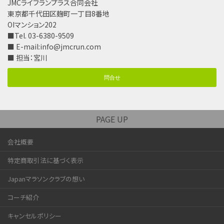
JMCライフランプラス合同会社
東京都千代田区麹町一丁目8番地
OIマンション202
■Tel. 03-6380-9509
■ E-mail:
info@jmcrun.com
■ 担当：宮川
問合せ
PAGE UP
会社概要
特定商取引法に基づく表示
Japanマラソンクラブの想い
コーチ紹介
キャンセルポリシー