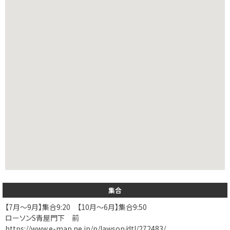
集合
【7月～9月】集合9:20 【10月～6月】集合9:50
ローソンS青屋門下 前
https://www.e-map.ne.jp/p/lawson/dtl/272483/