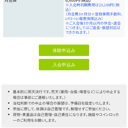
月会費
6,600円（税込）
※入会時初期費用は23,100円（税
込）
（月会費3ヶ月分＋登録事務手数料、
ﾚｸﾘｴｰｼｮﾝ傷害保険込み）
※ご入会後3か月以内の休会・退会
につきましてはご返金・振替対応は
できかねます。）
体験申込み
入会申込み
基本的に雨天決行です。荒天（豪雨・台風・降雪など）により中止する
場合は事前にご連絡いたします。）
当社判断での中止の場合の振替は、予備日を設定いたします。
参加に際して、体調は自己管理です。無理せずご参加ください。
荷物・貴重品は自己管理・自己責任になります。施設やコインロッカ
ーのご利用をお願いします。