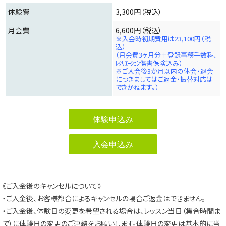
体験費
3,300円（税込）
月会費
6,600円（税込）
※入会時初期費用は23,100円（税
込）
（月会費3ヶ月分＋登録事務手数料、
ﾚｸﾘｴｰｼｮﾝ傷害保険込み）
※ご入会後3か月以内の休会・退会
につきましてはご返金・振替対応は
できかねます。）
体験申込み
入会申込み
《ご入金後のキャンセルについて》
・ご入金後、お客様都合によるキャンセルの場合ご返金はできません。
・ご入金後、体験日の変更を希望される場合は、レッスン当日（集合時間ま
で）に体験日の変更のご連絡をお願いします。体験日の変更は基本的に当