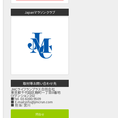
Japanマラソンクラブ
取材等お問い合わせ先
JMCライフランプラス合同会社
東京都千代田区麹町一丁目8番地
OIマンション202
■Tel. 03-6380-9509
■ E-mail:
info@jmcrun.com
■ 担当：宮川
問合せ