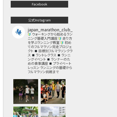
Facebook
公式Instagram
japan_marathon_club_
ウォーキングから始めるラン
ニング基礎入門講座
走り方
を学ぶランニング教室
初め
てのフルマラソン完走プロジェ
クト
目標別フルマラソンクラ
ス
ラントレクラス
ランニ
ングイベント
ランナーのた
めの食事講座
プライベート
レッスン
ランニングの基礎から
フルマラソン挑戦まで