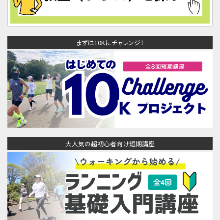
まずは10Kにチャレンジ！
大人気の超初心者向け短期講座