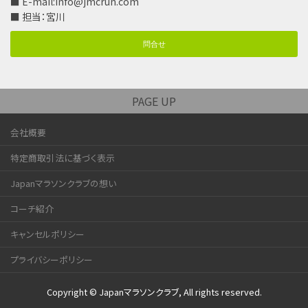
■ E-mail:
info@jmcrun.com
■ 担当：宮川
問合せ
PAGE UP
会社概要
特定商取引法に基づく表示
Japanマラソンクラブの想い
コーチ紹介
キャンセルポリシー
プライバシーポリシー
Copyright © Japanマラソンクラブ, All rights reserved.