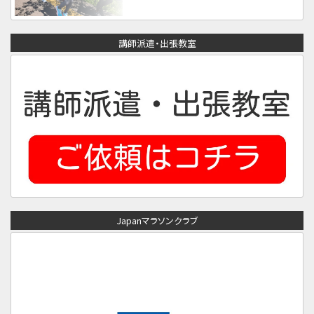
講師派遣・出張教室
Japanマラソンクラブ