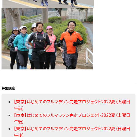
募集講座
【東京】はじめてのフルマラソン完走プロジェクト2022夏（火曜日
午前）
【東京】はじめてのフルマラソン完走プロジェクト2022夏（土曜日
午後）
【東京】はじめてのフルマラソン完走プロジェクト2022夏（日曜日
午後）