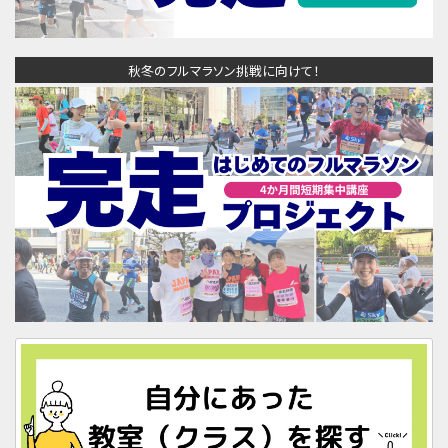
秋冬のフルマラソン挑戦に向けて！