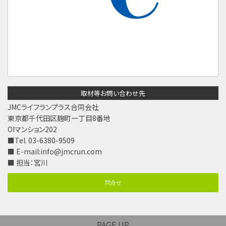
取材等お問い合わせ先
JMCライフランプラス合同会社
東京都千代田区麹町一丁目8番地
OIマンション202
■Tel. 03-6380-9509
■ E-mail:
info@jmcrun.com
■ 担当：宮川
問合せ
PAGE UP