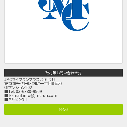
取材等お問い合わせ先
JMCライフランプラス合同会社
東京都千代田区麹町一丁目8番地
OIマンション202
■Tel. 03-6380-9509
■ E-mail:
info@jmcrun.com
■ 担当：宮川
問合せ