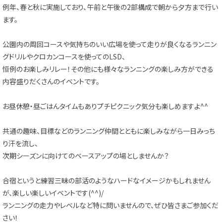
例年、春と秋に実施しており、午前と午後の2部構成で朝から夕方まで行い
ます。
公園内の周回コースや気持ちのいい広場を使って走りが良くなるランニン
グドリルやクロカンコースを使ってのLSD、
恒例のお楽しみリレー！その他にも様々なランニングの楽しみ方ができる
内容盛りだくさんのイベントです。
お昼休憩・昼ごはんタイムもありプチピクニック気分も楽しめますよ^^
共通の趣味、目標などのランニング仲間とともに楽しみながら一日みっち
り汗を流し、
次期シーズンに向けてのベースアップの場としませんか？
合宿というと練習三昧の部活のようなハードなイメージかもしれません
が、楽しい楽しいイベントです(^^)/
ランニングの走力やレベルなど特に問いませんので、ぜひ皆さまご参加くだ
さい！