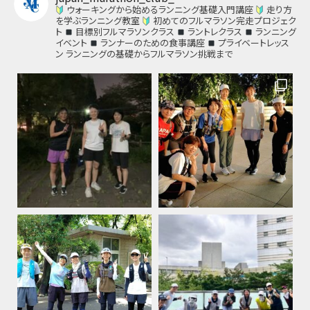
ウォーキングから始めるランニング基礎入門講座
走り方
を学ぶランニング教室
初めてのフルマラソン完走プロジェク
ト
目標別フルマラソンクラス
ラントレクラス
ランニング
イベント
ランナーのための食事講座
プライベートレッス
ン
ランニングの基礎からフルマラソン挑戦まで