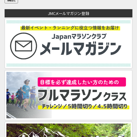
ア
JMCメールマガジン登録
ド
レ
ス