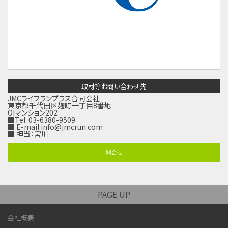
取材等お問い合わせ先
JMCライフランプラス合同会社
東京都千代田区麹町一丁目8番地
OIマンション202
■Tel. 03-6380-9509
■ E-mail:
info@jmcrun.com
■ 担当：宮川
問合せ
PAGE UP
会社概要