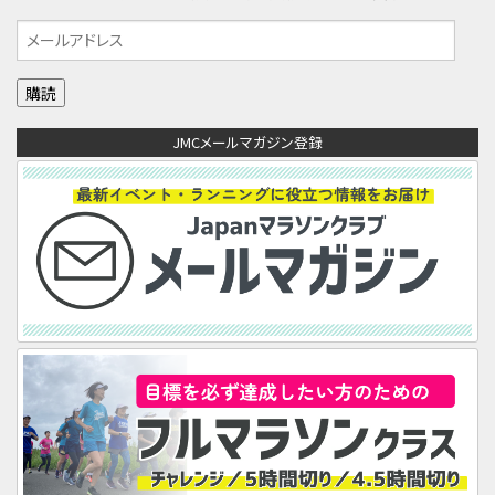
メ
ー
ル
ア
JMCメールマガジン登録
ド
レ
ス