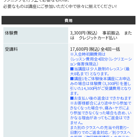
必要なものは講座にご参加いただく中で徐々に揃えてください！
費用
体験費
3,300円（税込） 事前振込 また
は クレジットカード払い
受講料
17,600円（税込）全4回一括
※入会時初期費用は
（レッスン費用全4回分（レクリエーシ
ョン傷害保険込）
■当講座は少人数制のレッスン（最
大8名まで）となります。
■講座1をご体験後本講座にお申込
みの場合は体験費（3,300円）を差し
引いた14,300円がご受講費用となり
ます。
■お支払い後の返金はできかねます
※お客様都合により途中から参加で
きなくなった場合や、痛み・ケガによ
り参加できなくなった場合も含め、い
かなる理由があってもご返金はでき
ません。
また別のクラスへの充当や月割り・
日割りでのご返金対応／別クラスへ