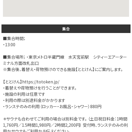
集合
■集合時間；
・13:00
■集合場所； ・東京メトロ半蔵門線 水天宮前駅 シティーエアーター
ミナル方面改札出口
※集合後、着替え・荷物預けのできる施設【ととけん】にご案内します。
【ととけん】
https://totoken.jp/
・着替えや荷物預けを行うことができます。
・施設の利用は任意です
・利用の際は別途料金がかかります
・ランステのみの利用（ロッカー・お風呂・シャワー）880円
＊サウナも合わせてご利用の場合は別料金です。 （土日祝日料金：1時間
1,760円／1.5時間1,980円／2時間2,200円） 受付時、ランステのみの利
用かサウナもご利用かお伝えください。