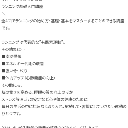
ランニング基礎入門講座
＼
全4回でランニングの始め方・基礎・基本をマスターすることのできる講座
です。
ランニングは代表的な”有酸素運動”。
その効果は…
■脂肪燃焼
■エネルギー代謝の改善
■強い骨づくり
■体力アップ（心肺機能の向上）
その他にも、
脳の働きを高める、睡眠の質の向上のほか
ストレス解消、心の安定など心や体の健康のために
毎日の生活の中に無理なく取り入れ、継続して・習慣にしていきたい運動の
ひとつです。
とはいえ、学生時代の授業や部活などのイメージもあって