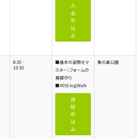
入
会
申
込
み
8:30‐
■基本の姿勢をマ
象の鼻公園
10:30
スター；フォームの
基礎作り
■40分JogWalk
体
験
申
込
み