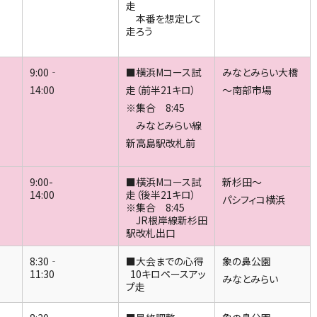
走
本番を想定して
走ろう
9:00‐
■横浜Mコース試
みなとみらい大橋
14:00
走（前半21キロ）
～南部市場
※集合 8:45
みなとみらい線
新高島駅改札前
9:00-
■横浜Mコース試
新杉田～
14:00
走（後半21キロ）
パシフィコ横浜
※集合 8:45
JR根岸線新杉田
駅改札出口
8:30‐
■大会までの心得
象の鼻公園
11:30
10キロペースアッ
みなとみらい
プ走