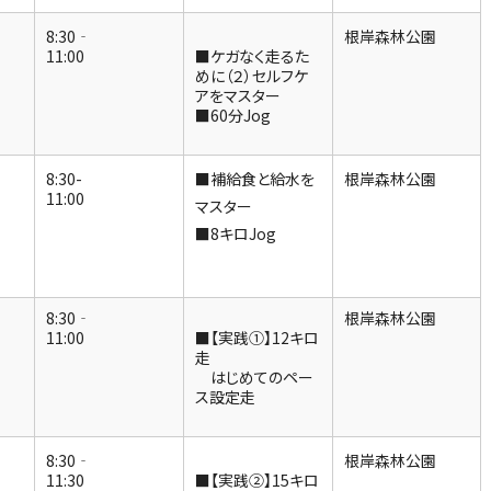
8:30‐
根岸森林公園
11:00
■ケガなく走るた
めに（２）セルフケ
アをマスター
■60分Jog
8:30-
■補給食と給水を
根岸森林公園
11:00
マスター
■8キロJog
8:30‐
根岸森林公園
11:00
■【実践①】12キロ
走
はじめてのペー
ス設定走
8:30‐
根岸森林公園
11:30
■【実践②】15キロ