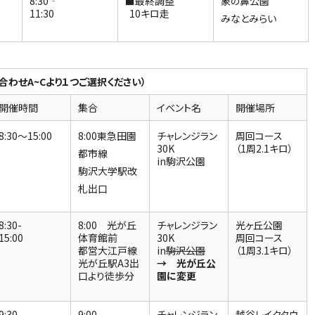
8:30‐
■最終調整
象の鼻公園
11:30
10キロ走
みなとみらい
わせA~Cより１つご選択ください）
開催時間
集合
イベント名
開催場所
8:30～15:00
8:00東急田園
チャレンジラン
周回コース
30K
（1周2.1キロ）
都市線
in駒沢公園
駒沢大学駅改
札出口
8:30-
8:00 光が丘
チャレンジラン
光ヶ丘公園
15:00
体育館前
30K
周回コース
都営大江戸線
in
駒沢公園
（1周3.1キロ）
光が丘駅A3出
→ 光が丘公
口より徒歩分
園に変更
9:30-
9:00
チャレンジラン
越谷レイクタウ