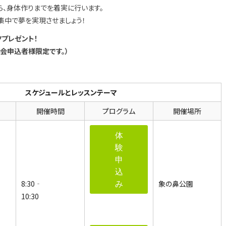
ら、身体作りまでを着実に行います。
集中で夢を実現させましょう！
プレゼント！
会申込者様限定です。）
とレッスンテーマ
開催時間
プログラム
開催場所
体
験
申
込
み
8:30‐
象の鼻公園
10:30