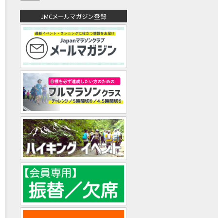
ア
ド
JMCメールマガジン登録
レ
ス