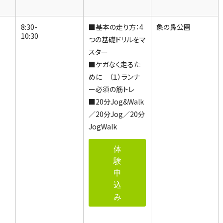
8:30-
■
基
本の走り方：4
象の鼻公園
10:30
つの基礎ドリルをマ
スター
■ケ
ガなく走るた
めに （１）ランナ
ー必須の筋トレ
■20分Jog&Walk
／20分Jog／20分
JogWalk
体
験
申
込
み