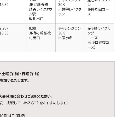
15:30
JR武蔵野線
30K
ン
越谷レイクタウ
in越谷レイクタ
湖畔周回コー
ン駅
ウン
ス
改札出口
9:30-
9:00
チャレンジラン
茅ヶ崎サイクリ
15:30
JR茅ヶ崎駅改
30K
ング
札出口
in茅ヶ崎
コース
（6キロ往復コ
ース）
・土曜（午前）・日曜（午前）
参加いただけます。
大会時期に合わせご選択ください。
安に挑戦していただくことをおすすめします）
10月14日（月祝）