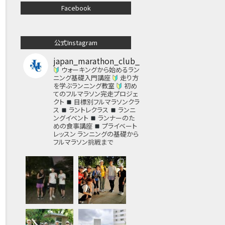
Facebook
公式Instagram
japan_marathon_club_
ウォーキングから始めるラン
ニング基礎入門講座
走り方
を学ぶランニング教室
初め
てのフルマラソン完走プロジェ
クト
目標別フルマラソンクラ
ス
ラントレクラス
ランニ
ングイベント
ランナーのた
めの食事講座
プライベート
レッスン
ランニングの基礎から
フルマラソン挑戦まで