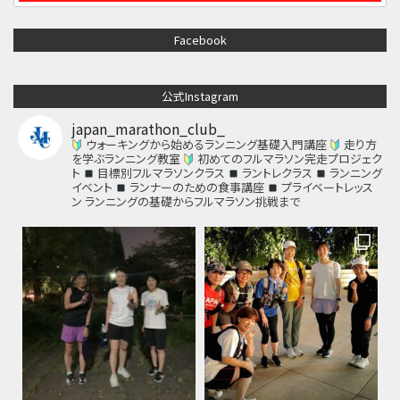
Facebook
公式Instagram
japan_marathon_club_
ウォーキングから始めるランニング基礎入門講座
走り方
を学ぶランニング教室
初めてのフルマラソン完走プロジェク
ト
目標別フルマラソンクラス
ラントレクラス
ランニング
イベント
ランナーのための食事講座
プライベートレッス
ン
ランニングの基礎からフルマラソン挑戦まで