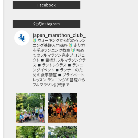
Facebook
公式Instagram
japan_marathon_club_
ウォーキングから始めるラン
ニング基礎入門講座
走り方
を学ぶランニング教室
初め
てのフルマラソン完走プロジェ
クト
目標別フルマラソンクラ
ス
ラントレクラス
ランニ
ングイベント
ランナーのた
めの食事講座
プライベート
レッスン
ランニングの基礎から
フルマラソン挑戦まで