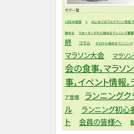
タグ一覧
LINE@登録
s
はじめてのフルマラソン完走プ
始める
ウォーキングから始めるランニング基
師
コラム
ゼロから始めるランニング
マラソン大会
マラソ
会の食事，マラソ
事，イベント情報，
ランニングク
ア登場
ル
ランニング初心
ト
会員の皆様へ