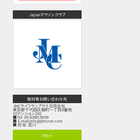
Japanマラソンクラブ
取材等お問い合わせ先
JMCライフランプラス合同会社
東京都千代田区麹町一丁目8番地
OIマンション202
■Tel. 03-6380-9509
■ E-mail:
info@jmcrun.com
■ 担当：宮川
問合せ