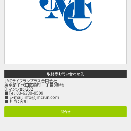
取材等お問い合わせ先
JMCライフランプラス合同会社
東京都千代田区麹町一丁目8番地
OIマンション202
■Tel. 03-6380-9509
■ E-mail:
info@jmcrun.com
■ 担当：宮川
問合せ