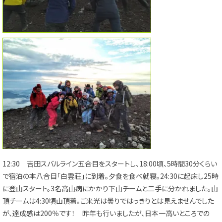
12:30 吉田スバルライン五合目をスタートし、18:00頃、5時間30分くらい
で宿泊の本八合目「白雲荘」に到着。夕食を食べ就寝。24:30に起床し25時
に登山スタート。3名高山病にかかり下山チームと二手に分かれました。山
頂チームは4:30頃山頂着。ご来光は曇りではっきりとは見えませんでした
が、達成感は200％です！ 昨年も行いましたが、日本一高いところでの