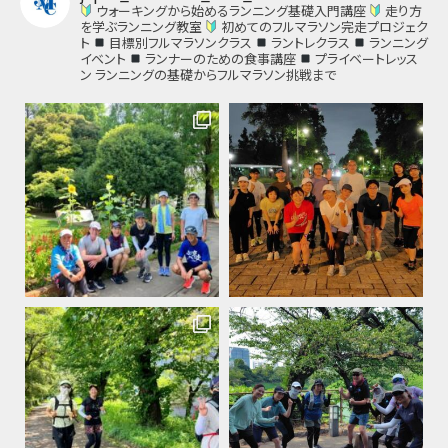
ウォーキングから始めるランニング基礎入門講座
走り方
を学ぶランニング教室
初めてのフルマラソン完走プロジェク
ト
目標別フルマラソンクラス
ラントレクラス
ランニング
イベント
ランナーのための食事講座
プライベートレッス
ン
ランニングの基礎からフルマラソン挑戦まで