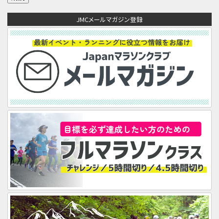
ア
JMCメールマガジン登録
ド
レ
ス