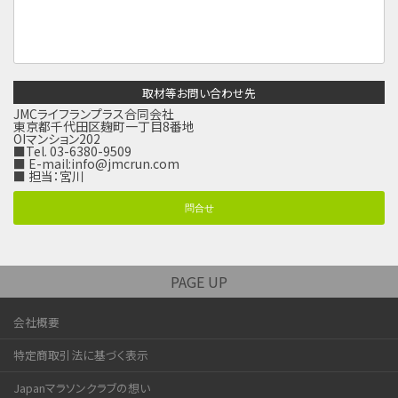
取材等お問い合わせ先
JMCライフランプラス合同会社
東京都千代田区麹町一丁目8番地
OIマンション202
■Tel. 03-6380-9509
■ E-mail:
info@jmcrun.com
■ 担当：宮川
問合せ
PAGE UP
会社概要
特定商取引法に基づく表示
Japanマラソンクラブの想い