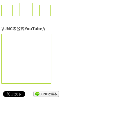
\\JMCの公式YouTube//