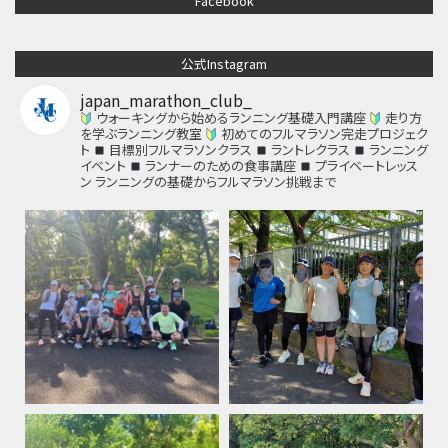
Facebook
公式Instagram
japan_marathon_club_
ウォーキングから始めるランニング基礎入門講座
走り方
を学ぶランニング教室
初めてのフルマラソン完走プロジェク
ト
目標別フルマラソンクラス
ラントレクラス
ランニング
イベント
ランナーのための食事講座
プライベートレッス
ン
ランニングの基礎からフルマラソン挑戦まで