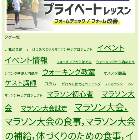
タグ一覧
イベント
LINE@登録
s
はじめてのフルマラソン完走プロジェクト
イベント情報
ウォーキングから始める
ウォーキングから始めるラ
ウォーキング教室
オススメ商品
ンニング基礎入門講座
ゲスト講師
コラム
ゼロから始めるランニング
フルマラソン
フル
マラソン大
マラソン初心者
マラソン完走プロジェクト
マラソン大会，
会
マラソン大会試走
マラソン大会の食事，マラソン大会
の補給，体づくりのための食事，イ