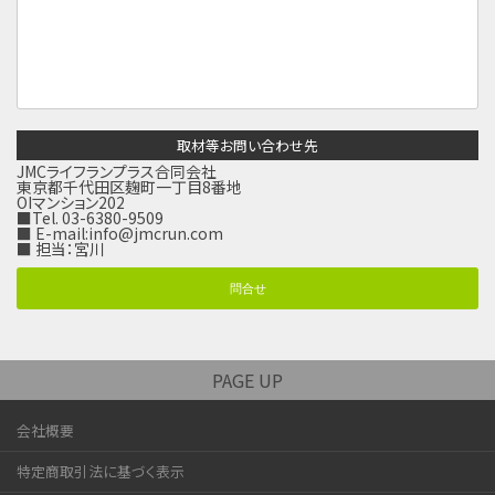
取材等お問い合わせ先
JMCライフランプラス合同会社
東京都千代田区麹町一丁目8番地
OIマンション202
■Tel. 03-6380-9509
■ E-mail:
info@jmcrun.com
■ 担当：宮川
問合せ
PAGE UP
会社概要
特定商取引法に基づく表示