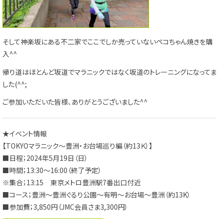
そして神楽坂にある不二家でここでしか売っていないペコちゃん焼きを購
入^^
帰り道はほとんど坂道でマラニックではなく坂道のトレーニングになってま
した(^^;
ご参加いただいた皆様、ありがとうございました^^
★イベント情報
【TOKYOマラニック～豊洲・お台場巡り編（約13Ｋ）】
■日程；2024年5月19日（日）
■時間；13:30～16:00（終了予定）
※集合；13:15 東京メトロ豊洲駅7番出口付近
■コース；豊洲～豊洲ぐるり公園～有明～お台場～豊洲（約13K）
■参加費；3,850円（JMC会員さま3,300円）