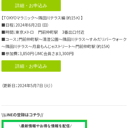
詳細・お申込み
【TOKYOマラニック～隅田川テラス編（約15Ｋ）】
■日程；2024年6月2日（日）
■時間；東京メトロ 門前仲町駅 3番出口付近
■コース；門前仲町駅～清澄公園～隅田川テラス～すみだリバーウォーク
～隅田川テラス～月島もんじゃストリート～門前仲町駅（約15K）
■参加費；3,850円（JMC会員さま3,300円）
詳細・お申込み
（更新日；2024年5月7日（火））
\\LINEの登録はコチラ//