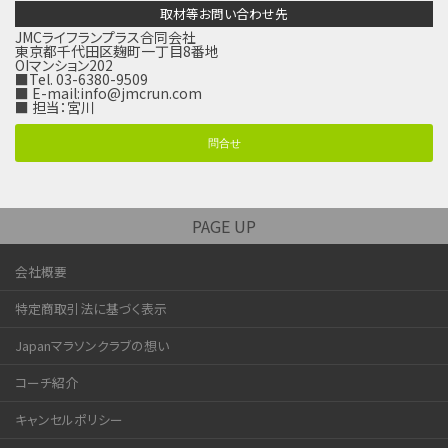
取材等お問い合わせ先
JMCライフランプラス合同会社
東京都千代田区麹町一丁目8番地
OIマンション202
■Tel. 03-6380-9509
■ E-mail:
info@jmcrun.com
■ 担当：宮川
問合せ
PAGE UP
会社概要
特定商取引法に基づく表示
Japanマラソンクラブの想い
コーチ紹介
キャンセルポリシー