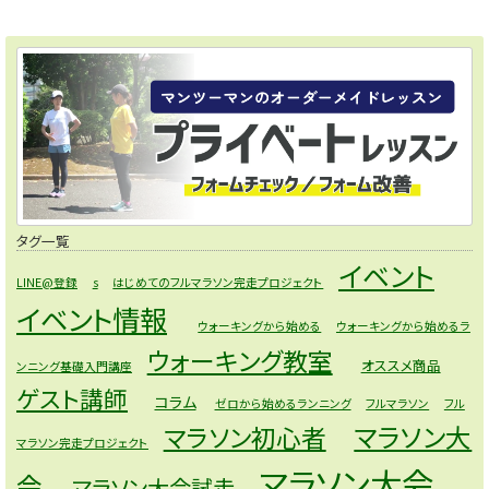
タグ一覧
イベント
LINE@登録
s
はじめてのフルマラソン完走プロジェクト
イベント情報
ウォーキングから始める
ウォーキングから始めるラ
ウォーキング教室
オススメ商品
ンニング基礎入門講座
ゲスト講師
コラム
ゼロから始めるランニング
フルマラソン
フル
マラソン大
マラソン初心者
マラソン完走プロジェクト
マラソン大会，
会
マラソン大会試走