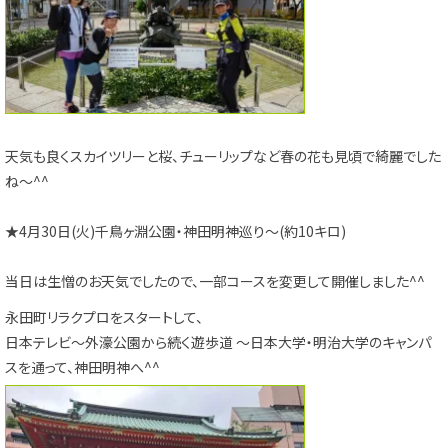
天気も良くスカイツリーと桜、チューリップなど春の花も見頃で綺麗でした
ね～^^
★4月30日(火)千鳥ヶ淵公園・神田明神巡り～(約10キロ)
当日は生憎のお天気でしたので、一部コースを変更して開催しました^^
永田町リラクプロをスタートして、
日本テレビ～外濠公園から続く遊歩道 ～日本大学・明治大学のキャンパ
スを通って、神田明神へ^^