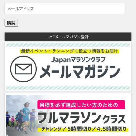
メ
ー
ル
ア
JMCメールマガジン登録
ド
レ
ス