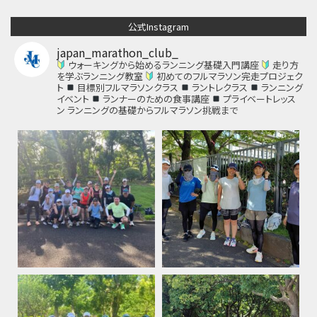
公式Instagram
japan_marathon_club_
ウォーキングから始めるランニング基礎入門講座
走り方
を学ぶランニング教室
初めてのフルマラソン完走プロジェク
ト
目標別フルマラソンクラス
ラントレクラス
ランニング
イベント
ランナーのための食事講座
プライベートレッス
ン
ランニングの基礎からフルマラソン挑戦まで