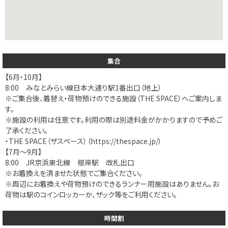
集合
【6月・10月】
8:00 みなとみらい線日本大通り駅1番出口（地上）
※ご集合後、着替え・荷物預けのできる施設（THE SPACE）へご案内しま
す。
※施設の利用は任意です。利用の際は別途料金がかかりますので予めご
了承ください。
・THE SPACE（ザスペース）（https://thespace.jp/）
【7月～9月】
8:00 JR京浜東北線 根岸駅 改札出口
※お着換えを済ませた状態でご集合ください。
※周辺にお着換えや荷物預けのできるランナー用施設はありません。お
荷物は駅のコインロッカーか、ザック等をご利用ください。
時間割