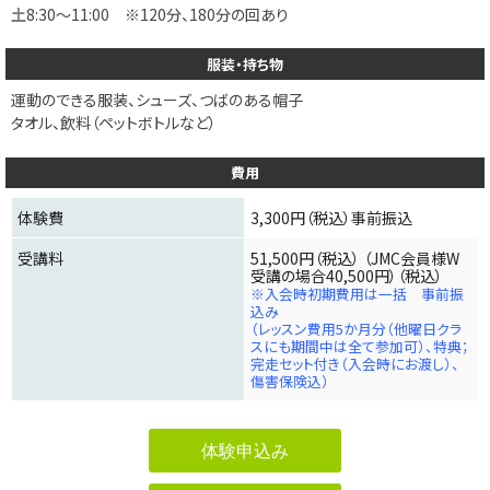
土
8:30～11:00 ※120分、180分の回あり
服装・持ち物
運動のできる服装、シューズ、つばのある帽子
タオル、飲料（ペットボトルなど）
費用
体験費
3,300円（税込）事前振込
受講料
51,500円（税込） （JMC会員様W
受講の場合40,500円）（税込）
※入会時初期費用は一括 事前振
込み
（レッスン費用5か月分（他曜日クラ
スにも期間中は全て参加可）、特典；
完走セット付き（入会時にお渡し）、
傷害保険込）
体験申込み