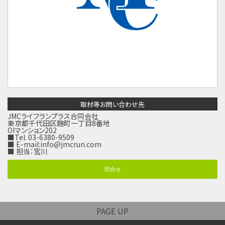
取材等お問い合わせ先
JMCライフランプラス合同会社
東京都千代田区麹町一丁目8番地
OIマンション202
■Tel. 03-6380-9509
■ E-mail:
info@jmcrun.com
■ 担当：宮川
問合せ
PAGE UP