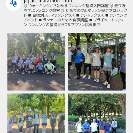
japan_marathon_club_
ウォーキングから始めるランニング基礎入門講座
走り方
を学ぶランニング教室
初めてのフルマラソン完走プロジェク
ト
目標別フルマラソンクラス
ラントレクラス
ランニング
イベント
ランナーのための食事講座
プライベートレッス
ン
ランニングの基礎からフルマラソン挑戦まで