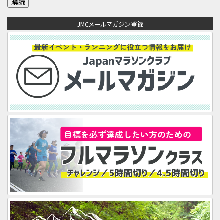
ア
JMCメールマガジン登録
ド
レ
ス