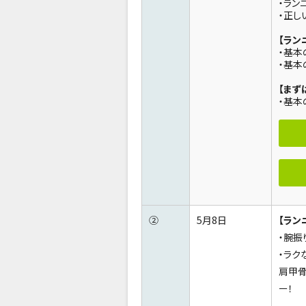
・ラン
・正し
【ラン
・基本
・基本
【まず
・基本
②
5月8日
【ラン
・腕振
・ラク
肩甲骨
ー！