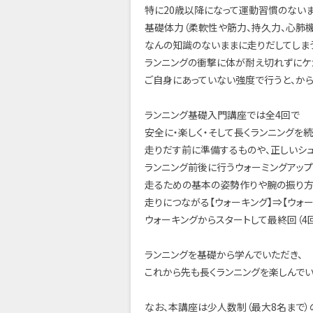
特に20歳以降になって運動習慣のない
基礎体力（柔軟性や筋力、持久力、心肺機
なんの知識のないままに走りだしてしま
ランニングの衝撃に体が耐え切れずにケ
ご自身にあっていない強度で行うと、から
ランニング基礎入門講座では全4回で
安全に・楽しく・そして長くランニングを
走りだす前に準備するものや、正しいシ
ランニング前後に行うウォーミングアップ
走るための基本の姿勢作りや腕の振り方
走りにつながる【ウォーキング】⇒【ウォー
ウォーキングからスタートして最終回（4回
ランニングを基礎から学んでいただき、
これから先も長くランニングを楽しんで
なお、本講座は少人数制（最大8名まで）