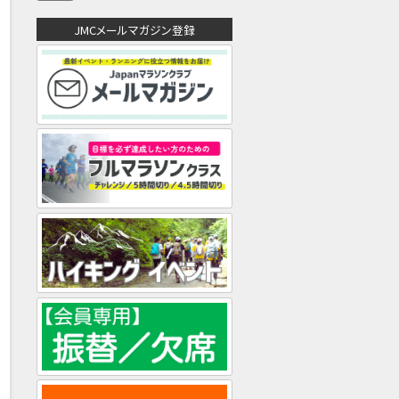
ア
ド
JMCメールマガジン登録
レ
ス