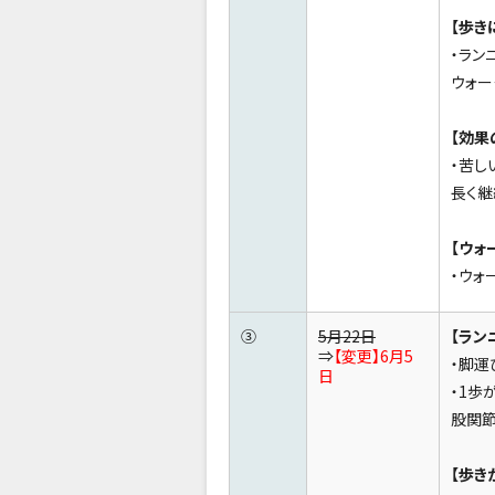
【歩き
・ラン
ウォー
【効果
・苦し
長く継
【ウォ
・ウォ
③
5月22日
【ラン
⇒
【変更】6月5
・脚運
日
・1歩
股関節
【歩き