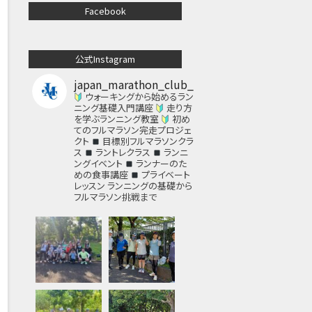
Facebook
公式Instagram
japan_marathon_club_
ウォーキングから始めるラン
ニング基礎入門講座
走り方
を学ぶランニング教室
初め
てのフルマラソン完走プロジェ
クト
目標別フルマラソンクラ
ス
ラントレクラス
ランニ
ングイベント
ランナーのた
めの食事講座
プライベート
レッスン
ランニングの基礎から
フルマラソン挑戦まで