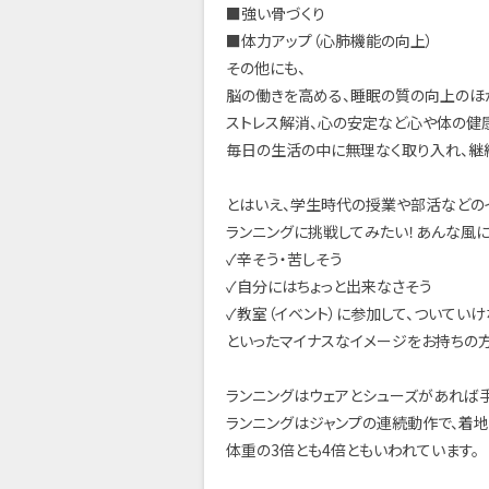
■強い骨づくり
■体力アップ（心肺機能の向上）
その他にも、
脳の働きを高める、睡眠の質の向上のほ
ストレス解消、心の安定など心や体の健
毎日の生活の中に無理なく取り入れ、継続
とはいえ、学生時代の授業や部活などの
ランニングに挑戦してみたい！あんな風に
✓辛そう・苦しそう
✓自分にはちょっと出来なさそう
✓教室（イベント）に参加して、ついてい
といったマイナスなイメージをお持ちの
ランニングはウェアとシューズがあれば
ランニングはジャンプの連続動作で、着
体重の3倍とも4倍ともいわれています。