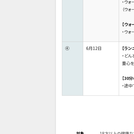
・ウォ
（ウォ
【ウォ
・ウォ
④
6月12日
【ラン
・どん
重心を
【
30
・途中
対象
18才以上の健康な