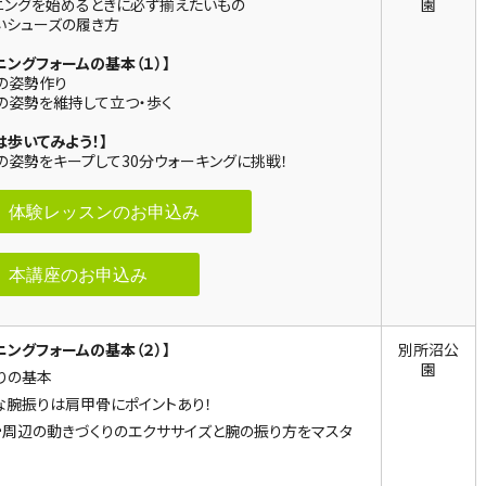
ニングを始めるときに必ず揃えたいもの
園
いシューズの履き方
ニングフォームの基本（１）】
の姿勢作り
の姿勢を維持して立つ・歩く
は歩いてみよう！】
の姿勢をキープして30分ウォーキングに挑戦！
体験レッスンのお申込み
本講座のお申込み
ニングフォームの基本（２）】
別所沼公
園
りの基本
な腕振りは肩甲骨にポイントあり！
周辺の動きづくりのエクササイズと腕の振り方をマスタ