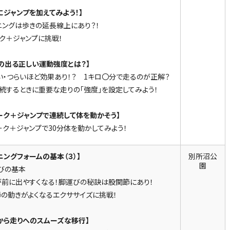
にジャンプを加えてみよう！】
ニングは歩きの延長線上にあり？！
ク＋ジャンプに挑戦！
の出る正しい運動強度とは？】
い・つらいほど効果あり！？ 1キロ〇分で走るのが正解？
続するときに重要な走りの「強度」を設定してみよう！
ーク＋ジャンプで連続して体を動かそう】
ーク＋ジャンプで30分体を動かしてみよう！
ニングフォームの基本（３）】
別所沼公
園
びの基本
が前に出やすくなる！脚運びの秘訣は股関節にあり！
の動きがよくなるエクササイズに挑戦！
から走りへのスムーズな移行】